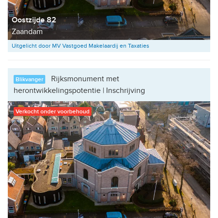
Oostzijde 82
Zaandam
Uitgelicht door MV Vastgoed Makelaardij en Taxaties
Rijksmonument met
Blikvanger
herontwikkelingspotentie | Inschrijving
Verkocht onder voorbehoud