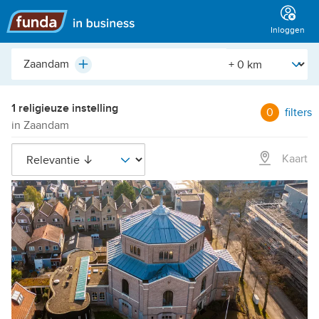
Hoofdmenu
Inloggen
Plaats,
[Straal]
Plus
buurt,
adres,
etc.
1 religieuze instelling
0
filters
in Zaandam
Kaart