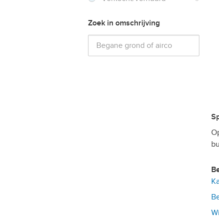
Zoek in omschrijving
Op
bu
Ka
Be
Wi