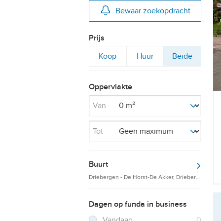
Bewaar zoekopdracht
Prijs
Filter
Filter
Filter
Koop
Huur
Beide
op
op
op
Oppervlakte
Van
Tot
Buurt
Driebergen - De Horst-De Akker, Driebergen - He
Dagen op funda in business
Filter verwijderen
Resultaten
Vandaag
0