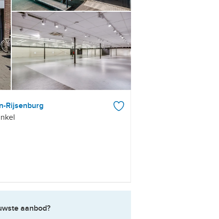
n-Rijsenburg
nkel
ieuwste aanbod?