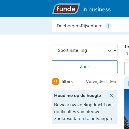
Hoofdmenu
Plaats,
Plus
buurt,
adres,
etc.
1 
in
Zoek
0
filters
Verwijder filters
Houd me op de hoogte
Bewaar uw zoekopdracht om
notificaties van nieuwe
zoekresultaten te ontvangen.