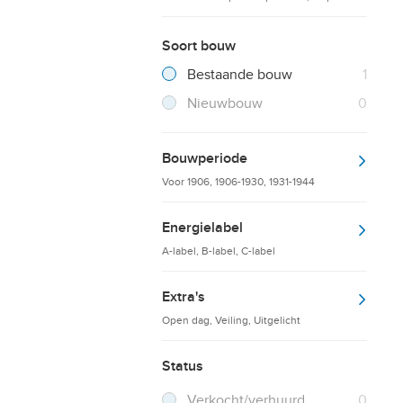
Soort bouw
Filter verwijderen
Resultaten
Bestaande bouw
1
Resultaten
Nieuwbouw
0
Bouwperiode
Voor 1906, 1906-1930, 1931-1944
Energielabel
A-label, B-label, C-label
Extra's
Open dag, Veiling, Uitgelicht
Status
Verkocht/verhuurd
0