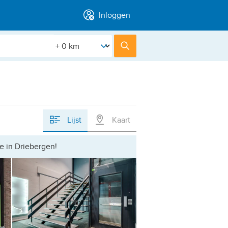
Inloggen
[Straal]
Zoek
Lijst
Kaart
e in Driebergen!