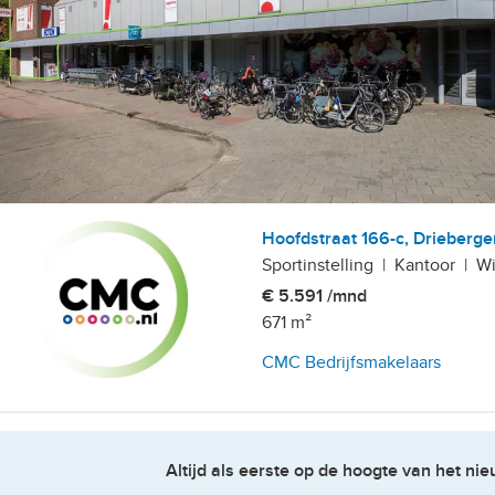
Hoofdstraat 166-c, Drieberge
Sportinstelling
|
Kantoor
|
Wi
€ 5.591 /mnd
671 m²
CMC Bedrijfsmakelaars
idestein-Bornia-Noordhout, Driebergen - Stationsgebied
Altijd als eerste op de hoogte van het n