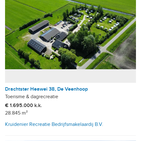
Drachtster Heawei 38, De Veenhoop
Toerisme & dagrecreatie
€ 1.695.000 k.k.
28.845 m²
Kruidenier Recreatie Bedrijfsmakelaardij B.V.