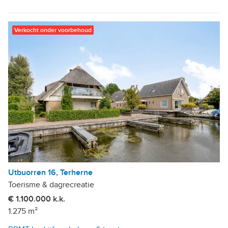
Verkocht onder voorbehoud
Utbuorren 16, Terherne
Toerisme & dagrecreatie
€ 1.100.000 k.k.
1.275 m²