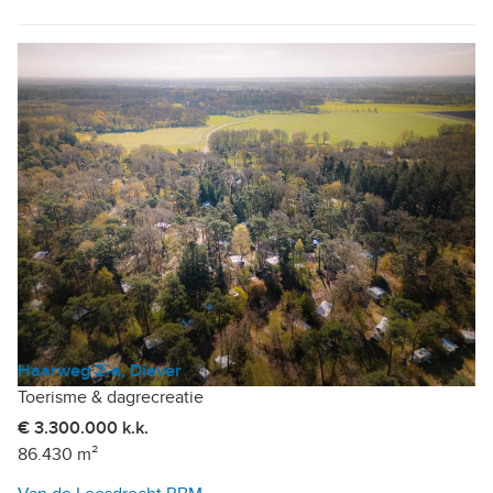
Haarweg 2-a, Diever
Toerisme & dagrecreatie
€ 3.300.000 k.k.
86.430 m²