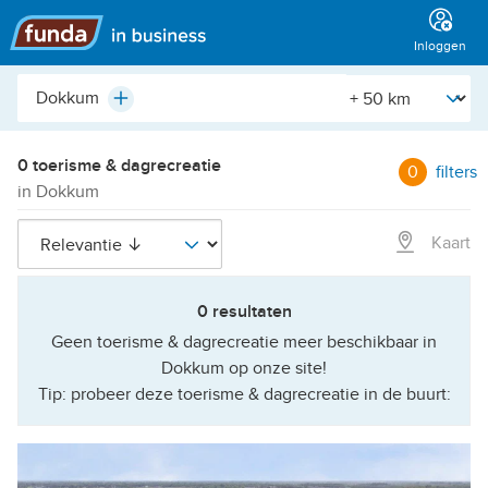
Hoofdmenu
Inloggen
Plaats,
[Straal]
Plus
buurt,
adres,
etc.
0 toerisme & dagrecreatie
0
filters
in Dokkum
Kaart
0 resultaten
Geen toerisme & dagrecreatie meer beschikbaar in
Dokkum op onze site!
Tip: probeer deze toerisme & dagrecreatie in de buurt: