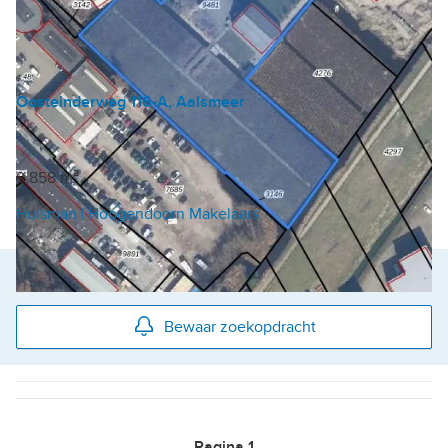
Oosteinderweg 116-A, Aalsmeer
Verhard buitenterrein
€ 1.325.000 k.k.
9.858 m²
Huisman | Hoogendoorn Makelaars
Altijd als eerste op de hoogte van het nieuwste aanbod?
Bewaar zoekopdracht
Pagina
1