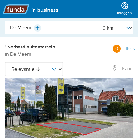
Hoofdmenu
Inloggen
Plaats,
[Straal]
Plus
buurt,
adres,
etc.
1 verhard buitenterrein
0
filters
in De Meern
Kaart