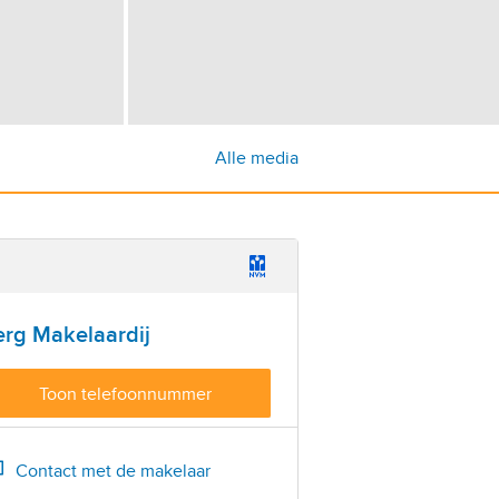
Alle media
erg Makelaardij
Toon telefoonnummer
Bel
(+31) 38 333 56 20
Contact met de makelaar