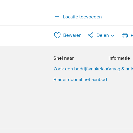
Locatie toevoegen
Bewaren
Delen
P
LinkedIn
Snel naar
Informatie
WhatsApp
Zoek een bedrijfsmakelaar
Vraag & an
X
Blader door al het aanbod
Facebook