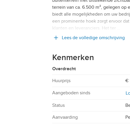
buitenterrein met uitstekende zichtb
terrein van ca. 6.500 m², gelegen op 
biedt alle mogelijkheden om uw bedrij
een prominente hoek zorgt ervoor dat 
klanten en leveranciers. Het ter …
Lees de volledige omschrijving
Kenmerken
Overdracht
Huurprijs
€ 
Aangeboden sinds
Lo
Status
Be
Aanvaarding
Pe