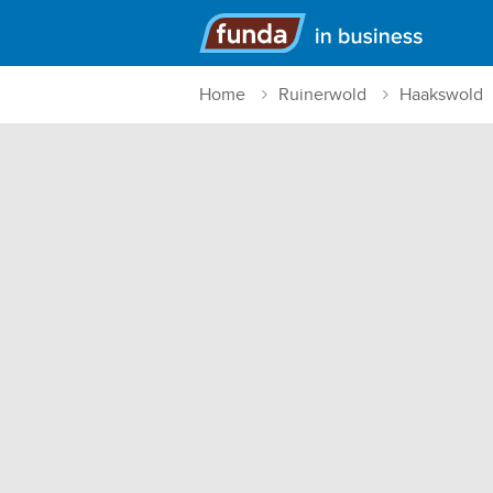
Hoofdmenu
Home
Ruinerwold
Haakswold