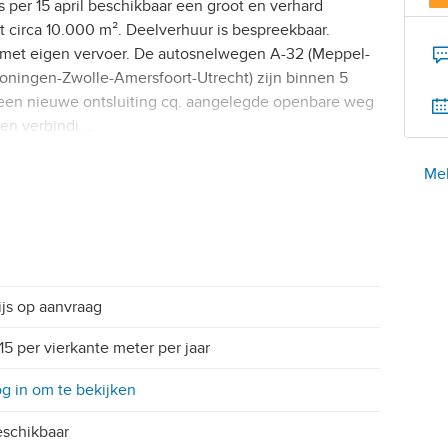
 per 15 april beschikbaar een groot en verhard
oot circa 10.000 m². Deelverhuur is bespreekbaar.
ar met eigen vervoer. De autosnelwegen A-32 (Meppel-
ningen-Zwolle-Amersfoort-Utrecht) zijn binnen 5
r een nieuwe ontsluiting cq. aangelegde openbare weg
een verbindi …
Mel
ijs op aanvraag
15 per vierkante meter per jaar
g in om te bekijken
schikbaar