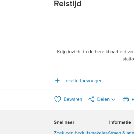
Reistijd
Krijg inzicht in de bereikbaarheid v
stati
Locatie toevoegen
Bewaren
Delen
P
LinkedIn
Snel naar
Informatie
WhatsApp
Zoek een bedrijfsmakelaar
Vraag & an