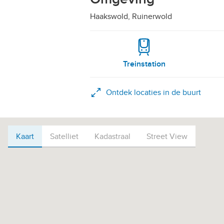
Haakswold, Ruinerwold
Treinstation
Ontdek locaties in de buurt
Kaart
Kaart
Satelliet
Kadastraal
Street View