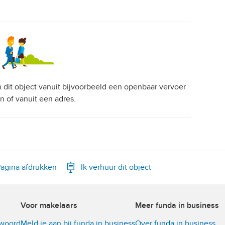
an dit object vanuit bijvoorbeeld een openbaar vervoer
on of vanuit een adres.
agina afdrukken
Ik verhuur dit object
Voor makelaars
Meer funda in business
twoord
Meld je aan bij funda in business
Over funda in business