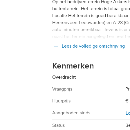
Op het bedrijventerrein Hoge Akkers is
buitenterrein. Het terrein is totaal gr
Locatie Het terrein is goed bereikba
Heerenveen-Leeuwarden) en A-28 (Gro
auto minuten bereikbaar. Tevens is e
naast het terrein aangelegd en heeft 
Lees de volledige omschrijving
Kenmerken
Overdracht
Vraagprijs
Pr
Huurprijs
€ 
Aangeboden sinds
Lo
Status
Be