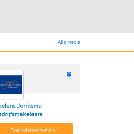
Alle media
elens Jorritsma
drijfsmakelaars
Toon telefoonnummer