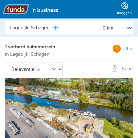
Hoofdmenu
Inloggen
Plaats,
[Straal]
Plus
buurt,
adres,
etc.
1 verhard buitenterrein
1
filter
in Lagedijk, Schagen
Kaart