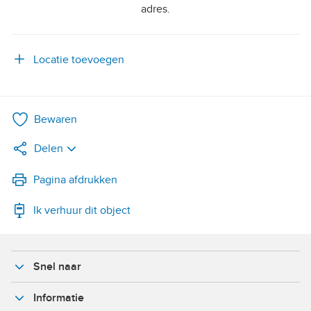
adres.
Locatie toevoegen
Bewaren
Delen
LinkedIn
Pagina afdrukken
Ik verhuur dit object
WhatsApp
X
Snel naar
Facebook
Informatie