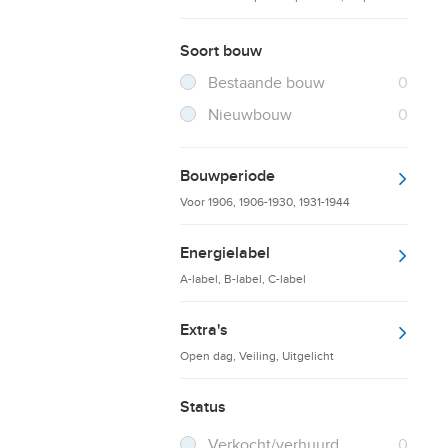
Soort bouw
Filter verwijderen
Resultaten
Bestaande bouw
0
Resultaten
Nieuwbouw
0
Bouwperiode
Voor 1906, 1906-1930, 1931-1944
Energielabel
A-label, B-label, C-label
Extra's
Open dag, Veiling, Uitgelicht
Status
Verkocht/verhuurd
0