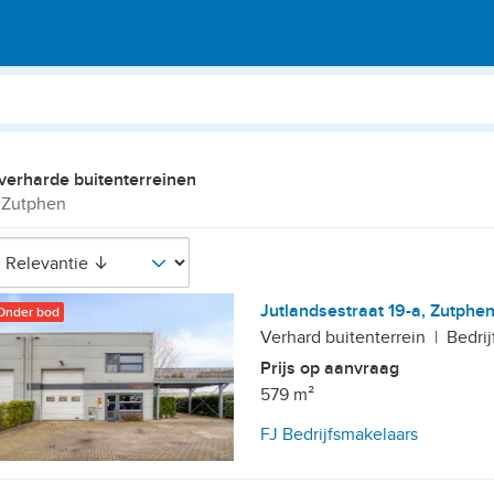
verharde buitenterreinen
 Zutphen
Jutlandsestraat 19-a, Zutphe
Onder bod
Verhard buitenterrein
|
Bedrij
Prijs op aanvraag
579 m²
FJ Bedrijfsmakelaars