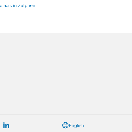
laars in Zutphen
English