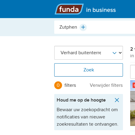
Hoofdmenu
Plaats,
Plus
buurt,
adres,
etc.
2 
in
Zoek
0
filters
Verwijder filters
Houd me op de hoogte
Bewaar uw zoekopdracht om
notificaties van nieuwe
zoekresultaten te ontvangen.