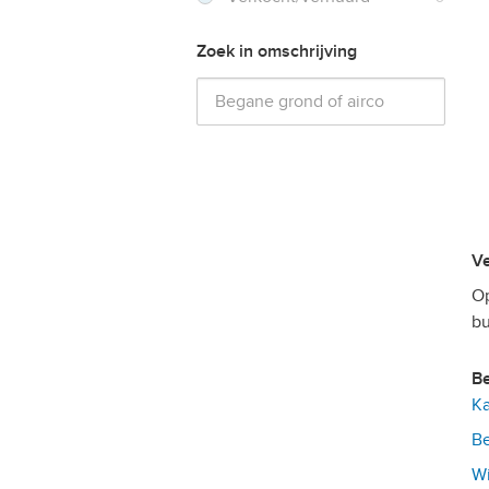
Zoek in omschrijving
Op
bu
Ka
Be
Wi