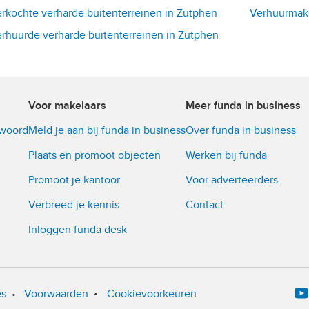
rkochte verharde buitenterreinen in Zutphen
Verhuurmake
rhuurde verharde buitenterreinen in Zutphen
Voor makelaars
Meer funda in business
twoord
Meld je aan bij funda in business
Over funda in business
Plaats en promoot objecten
Werken bij funda
Promoot je kantoor
Voor adverteerders
Verbreed je kennis
Contact
Inloggen funda desk
•
es
•
Voorwaarden
Cookievoorkeuren