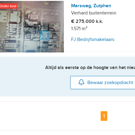
Marsweg, Zutphen
Onder bod
Verhard buitenterrein
€ 275.000 k.k.
1.571 m²
FJ Bedrijfsmakelaars
Altijd als eerste op de hoogte van het n
Bewaar zoekopdracht
Pagina
1