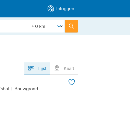
Inloggen
[Straal]
Zoek
Lijst
Kaart
n
fshal
|
Bouwgrond