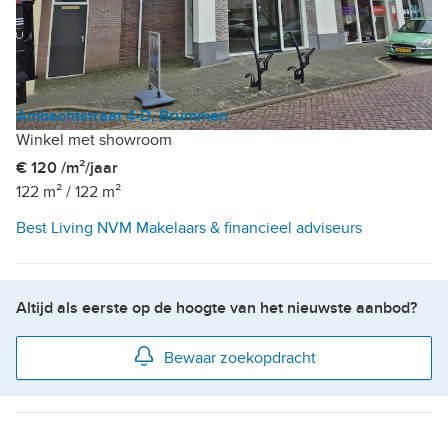
Ambachtstraat 4-D, Brummen
Winkel met showroom
€ 120 /m²/jaar
122 m²
/
122 m²
Best Living NVM Makelaars & financieel adviseurs
Altijd als eerste op de hoogte van het nieuwste aanbod?
Bewaar zoekopdracht