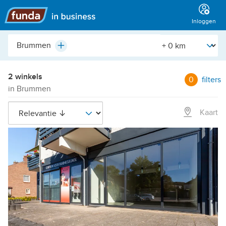
Hoofdmenu
Inloggen
Plaats,
[Straal]
Plus
buurt,
adres,
etc.
2 winkels
0
filters
in Brummen
Kaart