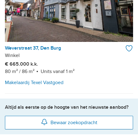
Weverstraat 37, Den Burg
Winkel
€ 665.000 k.k.
80 m²
/
86 m²
Units vanaf 1 m²
Makelaardij Texel Vastgoed
Altijd als eerste op de hoogte van het nieuwste aanbod?
Bewaar zoekopdracht