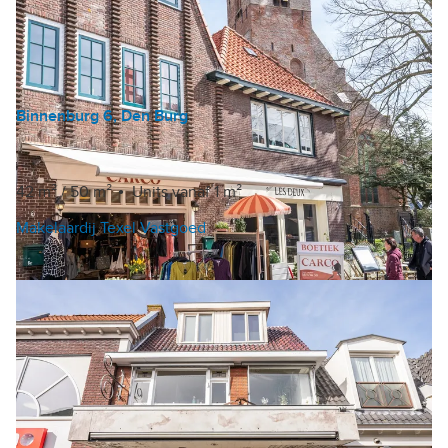
Binnenburg 6, Den Burg
Winkel
€ 303 /m²/jaar
42 m²
/
50 m²
Units vanaf 1 m²
Makelaardij Texel Vastgoed