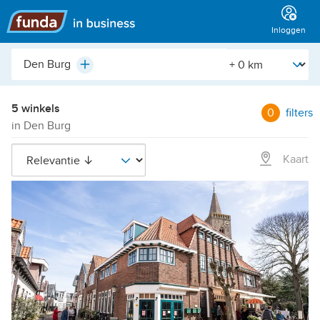
Hoofdmenu
Inloggen
Plaats,
[Straal]
Plus
buurt,
adres,
etc.
5 winkels
0
filters
in Den Burg
Kaart