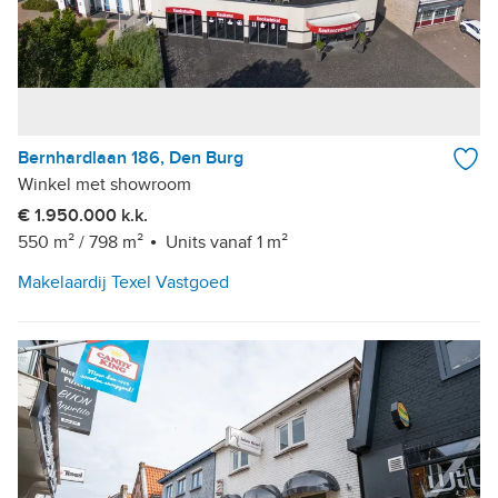
Bernhardlaan 186, Den Burg
Winkel met showroom
€ 1.950.000 k.k.
550 m²
/
798 m²
Units vanaf 1 m²
Makelaardij Texel Vastgoed