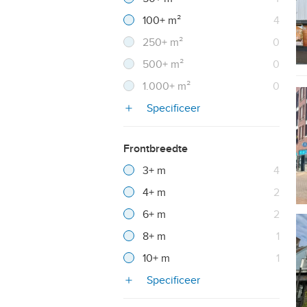
Resultaten
100+ m²
4
Resultaten
250+ m²
0
Resultaten
500+ m²
0
Resultaten
1.000+ m²
0
Specificeer
Frontbreedte
Filter verwijderen
Resultaten
3+ m
4
Resultaten
4+ m
2
Resultaten
6+ m
2
Resultaten
8+ m
1
Resultaten
10+ m
1
Specificeer