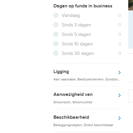
Dagen op funda in business
Filter verwijderen
Resultaten
Vandaag
0
Resultaten
Sinds 3 dagen
0
Resultaten
Sinds 5 dagen
0
Resultaten
Sinds 10 dagen
0
Resultaten
Sinds 30 dagen
0
Ligging
Aan vaarwater, Bedrijventerrein, Grootschalige d
Aanwezigheid van
Showroom, Woonruimte
Beschikbaarheid
Beleggingsobject, Direct beschikbaar