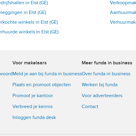
drijfshallen in Elst (GE)
Verkoopmakel
leggingen in Elst (GE)
Aanhuurmake
rkochte winkels in Elst (GE)
Verhuurmakel
rhuurde winkels in Elst (GE)
Voor makelaars
Meer funda in business
twoord
Meld je aan bij funda in business
Over funda in business
Plaats en promoot objecten
Werken bij funda
Promoot je kantoor
Voor adverteerders
Verbreed je kennis
Contact
Inloggen funda desk