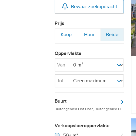
Bewaar zoekopdracht
Prijs
Filter
Filter
Filter
Koop
Huur
Beide
op
op
op
Oppervlakte
Van
Tot
Buurt
Buitengebied Elst Oost, Buitengebied Hollander
Verkoopvloeroppervlakte
Filter verwijderen
Resultaten
50+ m²
4