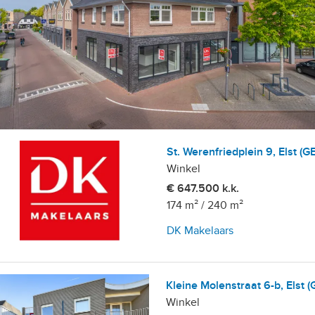
St. Werenfriedplein 9, Elst (GE
Winkel
€ 647.500 k.k.
174 m²
/
240 m²
DK Makelaars
broek, De Aam
Kleine Molenstraat 6-b, Elst (
Winkel