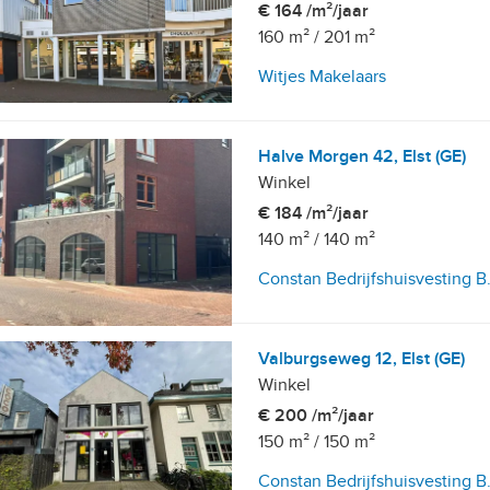
€ 164 /m²/jaar
160 m²
/
201 m²
Witjes Makelaars
Halve Morgen 42, Elst (GE)
Winkel
€ 184 /m²/jaar
140 m²
/
140 m²
Constan Bedrijfshuisvesting B.
Valburgseweg 12, Elst (GE)
Winkel
€ 200 /m²/jaar
150 m²
/
150 m²
Constan Bedrijfshuisvesting B.