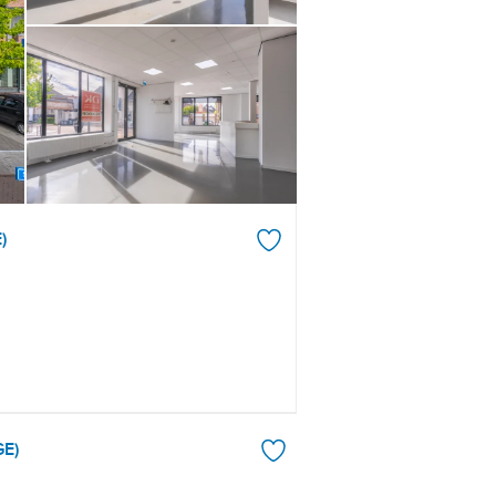
)
GE)