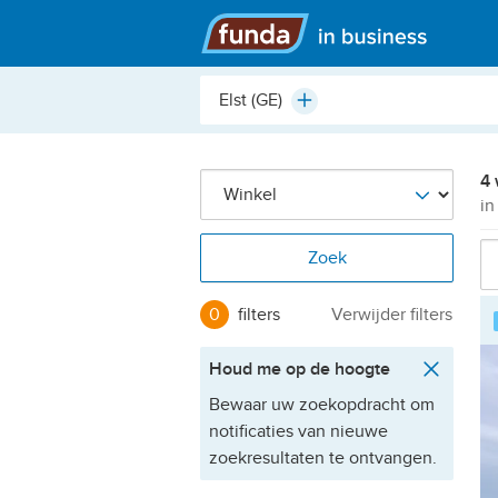
Hoofdmenu
Plaats,
Plus
buurt,
adres,
etc.
4 
in
Zoek
0
filters
Verwijder filters
Houd me op de hoogte
Bewaar uw zoekopdracht om
notificaties van nieuwe
zoekresultaten te ontvangen.