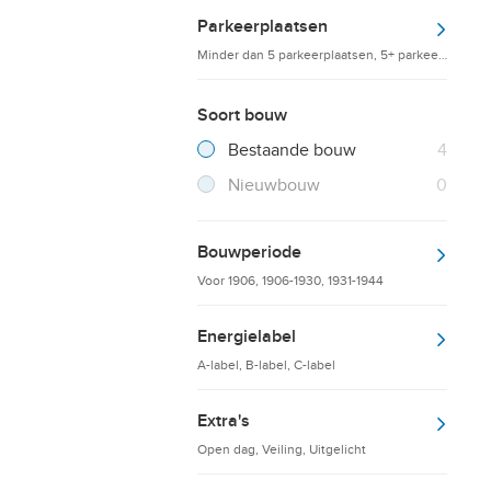
Parkeerplaatsen
Minder dan 5 parkeerplaatsen, 5+ parkeerplaatsen
Soort bouw
Filter verwijderen
Resultaten
Bestaande bouw
4
Resultaten
Nieuwbouw
0
Bouwperiode
Voor 1906, 1906-1930, 1931-1944
Energielabel
A-label, B-label, C-label
Extra's
Open dag, Veiling, Uitgelicht