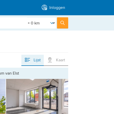
Inloggen
[Straal]
Zoek
Lijst
Kaart
um van Elst