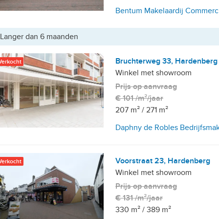
Bentum Makelaardij Commerc
Langer dan 6 maanden
Bruchterweg 33, Hardenberg
Verkocht
Winkel met showroom
Prijs op aanvraag
€ 101 /m²/jaar
207 m²
/
271 m²
Daphny de Robles Bedrijfsmak
Voorstraat 23, Hardenberg
Verkocht
Winkel met showroom
Prijs op aanvraag
€ 131 /m²/jaar
330 m²
/
389 m²