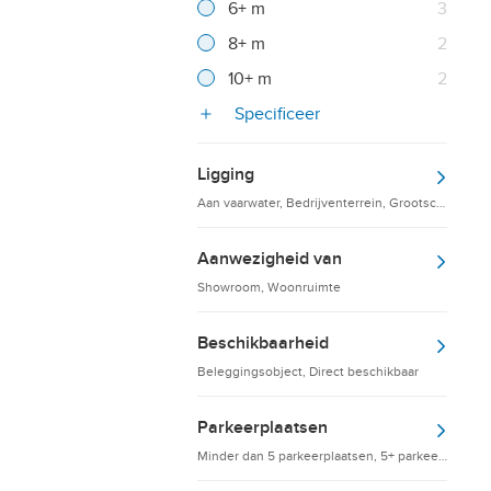
Resultaten
6+ m
3
Resultaten
8+ m
2
Resultaten
10+ m
2
Specificeer
Ligging
Aan vaarwater, Bedrijventerrein, Grootschalige d
Aanwezigheid van
Showroom, Woonruimte
Beschikbaarheid
Beleggingsobject, Direct beschikbaar
Parkeerplaatsen
Minder dan 5 parkeerplaatsen, 5+ parkeerplaatsen