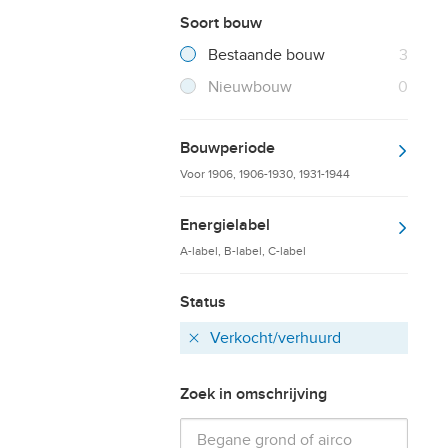
Soort bouw
Filter verwijderen
Resultaten
Bestaande bouw
3
Resultaten
Nieuwbouw
0
Bouwperiode
Voor 1906, 1906-1930, 1931-1944
Energielabel
A-label, B-label, C-label
Status
Verkocht/verhuurd
Verwijder
Zoek in omschrijving