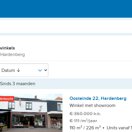
winkels
 Hardenberg
Sinds 3 maanden
Oosteinde 22, Hardenberg
Verkocht
Winkel met showroom
€ 360.000 k.k.
€ 111 /m²/jaar
110 m²
/
226 m²
Units vanaf 