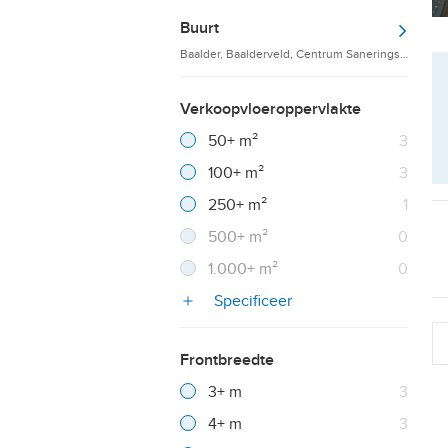
Buurt
Baalder, Baalderveld, Centrum Saneringsgebied
Verkoopvloeroppervlakte
Filter verwijderen
Resultaten
50+ m²
3
Resultaten
100+ m²
3
Resultaten
250+ m²
1
Resultaten
500+ m²
0
Resultaten
1.000+ m²
0
Specificeer
Frontbreedte
Filter verwijderen
Resultaten
3+ m
3
Resultaten
4+ m
3