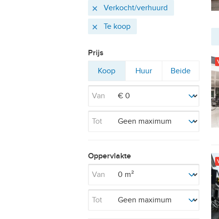
Actieve
Verwijder
Verkocht/verhuurd
filters
Verwijder
Te koop
Prijs
Filter
Filter
Filter
Koop
Huur
Beide
op
op
op
Van
Tot
Oppervlakte
Van
Tot