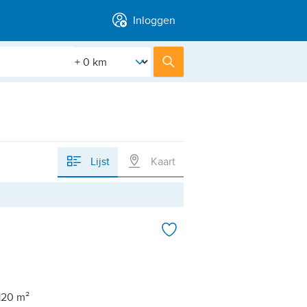
Inloggen
[Straal]
Zoek
Lijst
Kaart
120 m²