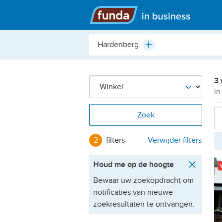
Hoofdmenu
Plaats,
Plus
buurt,
adres,
etc.
3 
in
Zoek
2
filters
Verwijder filters
Houd me op de hoogte
Bewaar uw zoekopdracht om
notificaties van nieuwe
zoekresultaten te ontvangen.