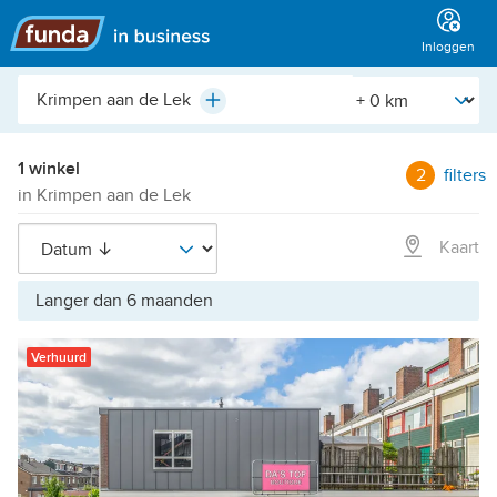
Hoofdmenu
Inloggen
Plaats,
[Straal]
Plus
buurt,
adres,
etc.
1 winkel
2
filters
in Krimpen aan de Lek
Kaart
Langer dan 6 maanden
Verhuurd