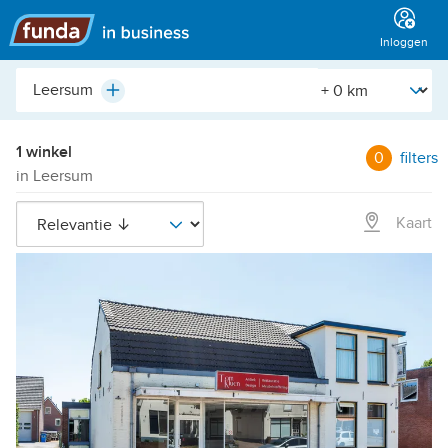
Hoofdmenu
Inloggen
Plaats,
[Straal]
Plus
buurt,
adres,
etc.
1 winkel
0
filters
in Leersum
Kaart