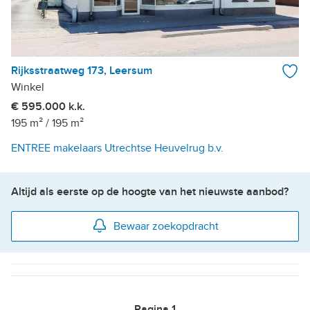
Rijksstraatweg 173, Leersum
Winkel
€ 595.000 k.k.
195 m²
/
195 m²
ENTREE makelaars Utrechtse Heuvelrug b.v.
Altijd als eerste op de hoogte van het nieuwste aanbod?
Bewaar zoekopdracht
Pagina
1