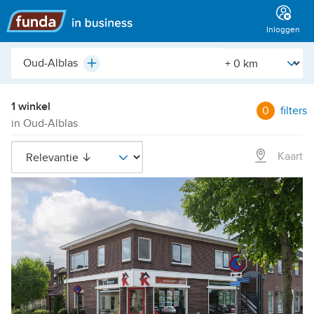
Hoofdmenu
Inloggen
Plaats,
[Straal]
Plus
buurt,
adres,
etc.
1 winkel
0
filters
in Oud-Alblas
Kaart