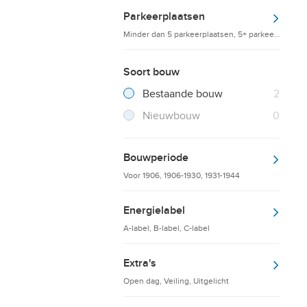
Parkeerplaatsen
Minder dan 5 parkeerplaatsen, 5+ parkeerplaatsen
Soort bouw
Filter verwijderen
Resultaten
Bestaande bouw
2
Resultaten
Nieuwbouw
0
Bouwperiode
Voor 1906, 1906-1930, 1931-1944
Energielabel
A-label, B-label, C-label
Extra's
Open dag, Veiling, Uitgelicht