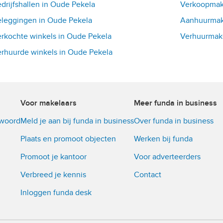
drijfshallen in Oude Pekela
Verkoopmake
leggingen in Oude Pekela
Aanhuurmake
rkochte winkels in Oude Pekela
Verhuurmake
rhuurde winkels in Oude Pekela
Voor makelaars
Meer funda in business
twoord
Meld je aan bij funda in business
Over funda in business
Plaats en promoot objecten
Werken bij funda
Promoot je kantoor
Voor adverteerders
Verbreed je kennis
Contact
Inloggen funda desk