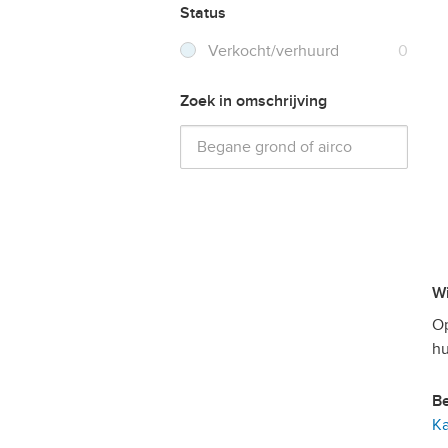
Status
Verkocht/verhuurd
0
Zoek in omschrijving
Op
hu
Ka