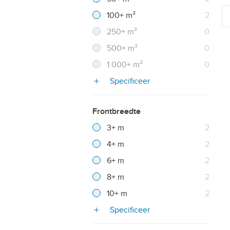
Resultaten
100+ m²
2
Resultaten
250+ m²
0
Resultaten
500+ m²
0
Resultaten
1.000+ m²
0
Specificeer
Frontbreedte
Filter verwijderen
Resultaten
3+ m
2
Resultaten
4+ m
2
Resultaten
6+ m
2
Resultaten
8+ m
2
Resultaten
10+ m
2
Specificeer