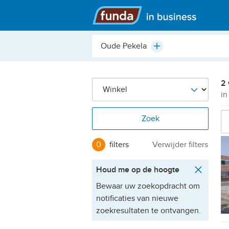
Hoofdmenu
Plaats,
Plus
buurt,
adres,
etc.
2 
in
Zoek
0
filters
Verwijder filters
Houd me op de hoogte
Bewaar uw zoekopdracht om
notificaties van nieuwe
zoekresultaten te ontvangen.