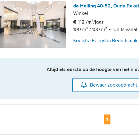
de Helling 40-52, Oude Peke
Winkel
€ 112 /m²/jaar
100 m²
/
100 m²
Units vanaf
Kooistra Feenstra Bedrijfsmak
Altijd als eerste op de hoogte van het n
Bewaar zoekopdracht
Pagina
1