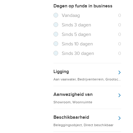
Dagen op funda in business
Filter verwijderen
Resultaten
Vandaag
0
Resultaten
Sinds 3 dagen
0
Resultaten
Sinds 5 dagen
0
Resultaten
Sinds 10 dagen
0
Resultaten
Sinds 30 dagen
0
Ligging
Aan vaarwater, Bedrijventerrein, Grootschalige d
Aanwezigheid van
Showroom, Woonruimte
Beschikbaarheid
Beleggingsobject, Direct beschikbaar