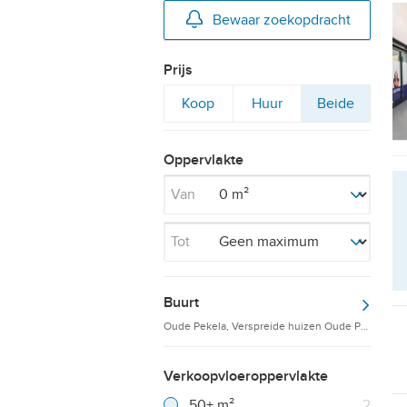
Bewaar zoekopdracht
Prijs
Filter
Filter
Filter
Koop
Huur
Beide
op
op
op
Oppervlakte
Van
Tot
Buurt
Oude Pekela, Verspreide huizen Oude Pekela
Verkoopvloeroppervlakte
Filter verwijderen
Resultaten
50+ m²
2