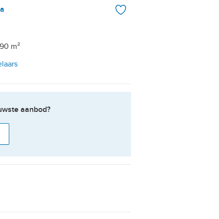
la
 90 m²
elaars
ieuwste aanbod?