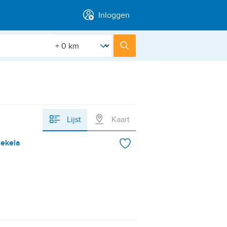
Inloggen
[Straal]
Zoek
Lijst
Kaart
Pekela