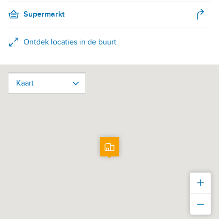
Supermarkt
Ontdek locaties in de buurt
Kaart
Kaart
Inz
Uit