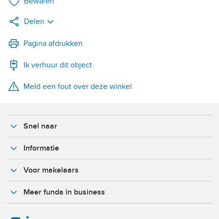
Bewaren
Delen
LinkedIn
Pagina afdrukken
Ik verhuur dit object
WhatsApp
Meld een fout over deze winkel
X
Facebook
Snel naar
Informatie
Voor makelaars
Meer funda in business