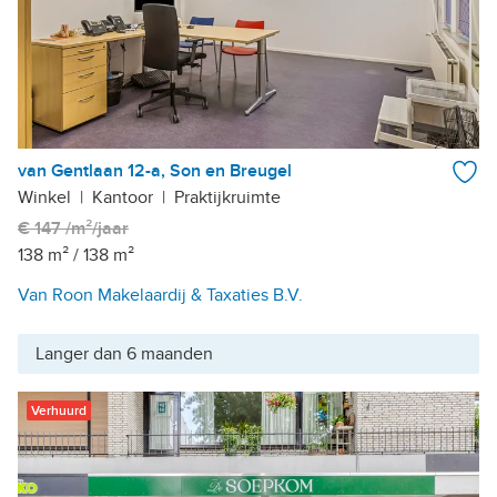
van Gentlaan 12-a, Son en Breugel
Winkel
|
Kantoor
|
Praktijkruimte
€ 147 /m²/jaar
138 m²
/
138 m²
Van Roon Makelaardij & Taxaties B.V.
Langer dan 6 maanden
Verhuurd