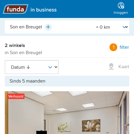
Hoofdmenu
Inloggen
Plaats,
[Straal]
Plus
buurt,
adres,
etc.
2 winkels
1
filter
in Son en Breugel
Kaart
Sinds 5 maanden
Verhuurd