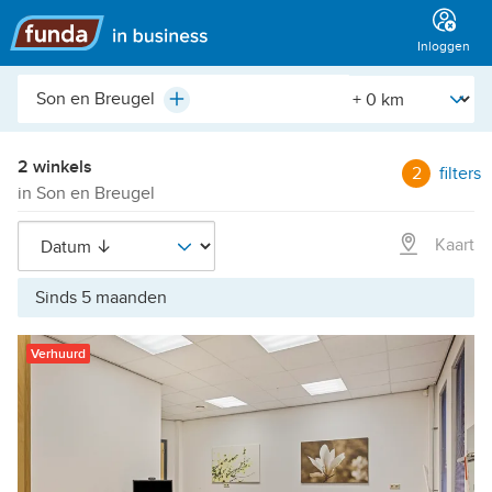
Hoofdmenu
Inloggen
Plaats,
[Straal]
Plus
buurt,
adres,
etc.
2 winkels
2
filters
in Son en Breugel
Kaart
Sinds 5 maanden
Verhuurd