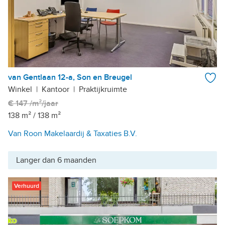
van Gentlaan 12-a, Son en Breugel
Winkel
|
Kantoor
|
Praktijkruimte
€ 147 /m²/jaar
138 m²
/
138 m²
Van Roon Makelaardij & Taxaties B.V.
Langer dan 6 maanden
Verhuurd