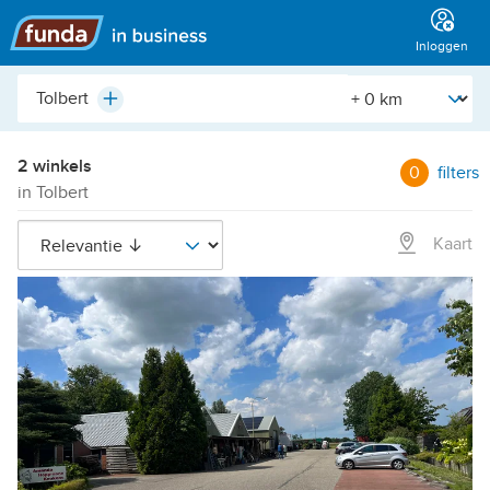
Hoofdmenu
Inloggen
Plaats,
[Straal]
Plus
buurt,
adres,
etc.
2 winkels
0
filters
in Tolbert
Kaart