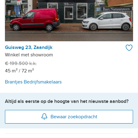
Guisweg 23, Zaandijk
Winkel met showroom
€ 199.500 k.k.
45 m²
/
72 m²
Brantjes Bedrijfsmakelaars
Altijd als eerste op de hoogte van het nieuwste aanbod?
Bewaar zoekopdracht