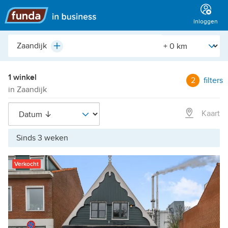
Hoofdmenu
Inloggen
Plaats,
[Straal]
Plus
buurt,
adres,
etc.
1 winkel
2
filters
in Zaandijk
Kaart
Sinds 3 weken
Verkocht