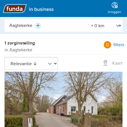
Hoofdmenu
Inloggen
Plaats,
[Straal]
Plus
buurt,
adres,
etc.
1 zorginstelling
0
filters
in Aagtekerke
Kaart