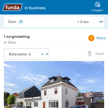
Hoofdmenu
Inloggen
Plaats,
[Straal]
Plus
buurt,
adres,
etc.
1 zorginstelling
0
filters
in Goor
Kaart