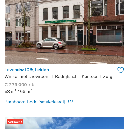
Levendaal 29, Leiden
Winkel met showroom
|
Bedrijfshal
|
Kantoor
|
Zorginstelling
€ 275.000 k.k.
68 m²
/
68 m²
Barnhoorn Bedrijfsmakelaardij B.V.
Verkocht