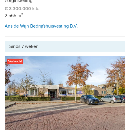
Zorginstelling
€ 3.300.000 k.k.
2.565 m²
Ans de Wijn Bedrijfshuisvesting B.V.
Sinds 7 weken
Verkocht