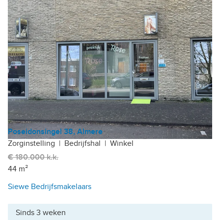
Poseidonsingel 38, Almere
Zorginstelling
|
Bedrijfshal
|
Winkel
€ 180.000 k.k.
44 m²
Siewe Bedrijfsmakelaars
Sinds 3 weken