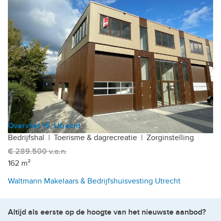
Overvliet 19, Utrecht
Bedrijfshal
|
Toerisme & dagrecreatie
|
Zorginstelling
€ 289.500 v.o.n.
162 m²
Waltmann Makelaars & Bedrijfshuisvesting Utrecht
Altijd als eerste op de hoogte van het nieuwste aanbod?