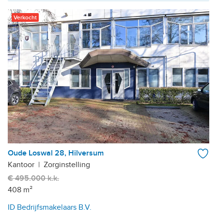
Verkocht
Oude Loswal 28, Hilversum
Kantoor
|
Zorginstelling
€ 495.000 k.k.
408 m²
ID Bedrijfsmakelaars B.V.