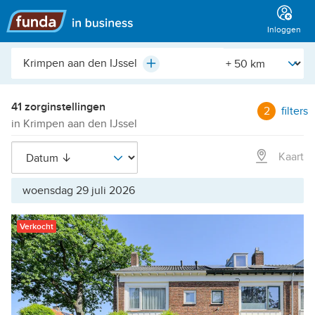
Hoofdmenu
Inloggen
Plaats,
[Straal]
Plus
buurt,
adres,
etc.
41 zorginstellingen
2
filters
in Krimpen aan den IJssel
Kaart
woensdag 29 juli 2026
Verkocht