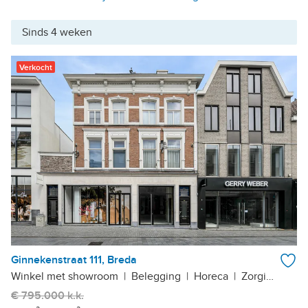
Sinds 4 weken
Verkocht
Ginnekenstraat 111, Breda
Winkel met showroom
|
Belegging
|
Horeca
|
Zorginstelling
€ 795.000 k.k.