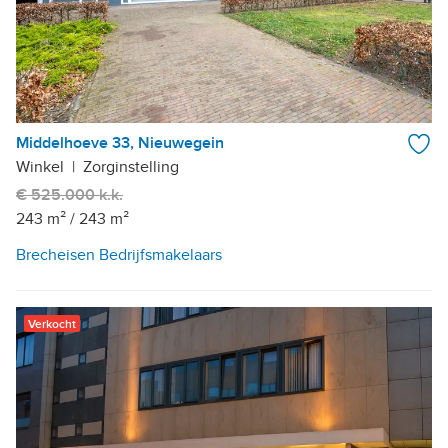
Middelhoeve 33, Nieuwegein
Winkel
|
Zorginstelling
€ 525.000 k.k.
243 m²
/
243 m²
Brecheisen Bedrijfsmakelaars
Verkocht