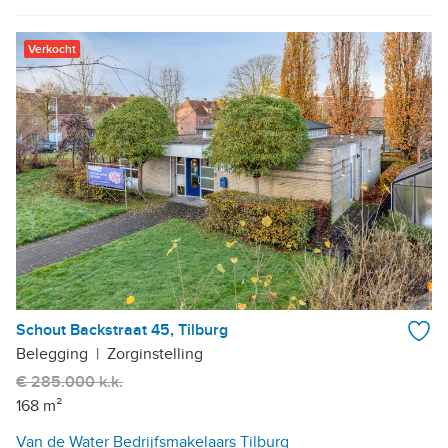
Verkocht
Schout Backstraat 45, Tilburg
Belegging
|
Zorginstelling
€ 285.000 k.k.
168 m²
Van de Water Bedrijfsmakelaars Tilburg