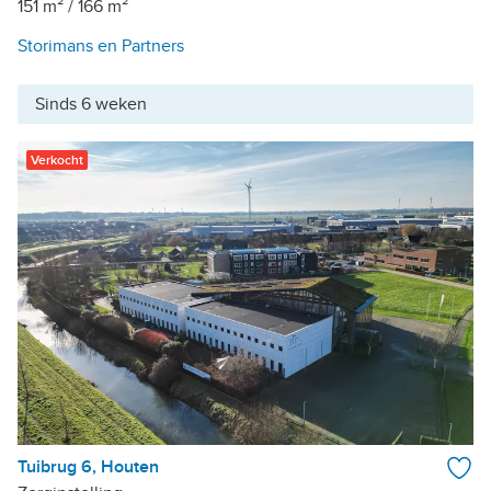
151 m²
/
166 m²
Storimans en Partners
Sinds 6 weken
Verkocht
Tuibrug 6, Houten