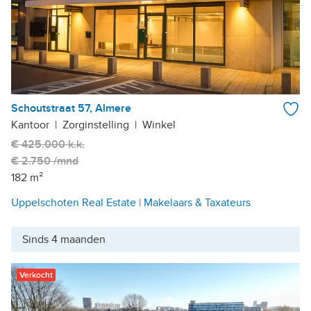
Schoutstraat 57, Almere
Kantoor
|
Zorginstelling
|
Winkel
€ 425.000 k.k.
€ 2.750 /mnd
182 m²
Uppelschoten Real Estate | Makelaars & Taxateurs
Sinds 4 maanden
Verkocht