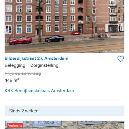
Bilderdijkstraat 27, Amsterdam
Belegging
|
Zorginstelling
Prijs op aanvraag
449 m²
KRK Bedrijfsmakelaars Amsterdam
Sinds 2 weken
Verkocht