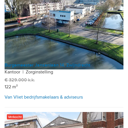
Burgemeester Jansenlaan 14, Zwijndrecht
Kantoor
|
Zorginstelling
€ 329.000 k.k.
122 m²
Van Vliet bedrijfsmakelaars & adviseurs
Verkocht