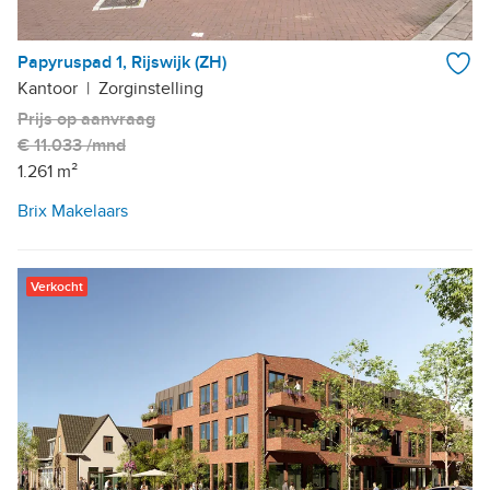
Papyruspad 1, Rijswijk (ZH)
Kantoor
|
Zorginstelling
Prijs op aanvraag
€ 11.033 /mnd
1.261 m²
Brix Makelaars
Verkocht