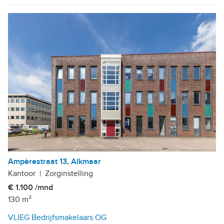
Ampèrestraat 13, Alkmaar
Kantoor
|
Zorginstelling
€ 1.100 /mnd
130 m²
VLIEG Bedrijfsmakelaars OG