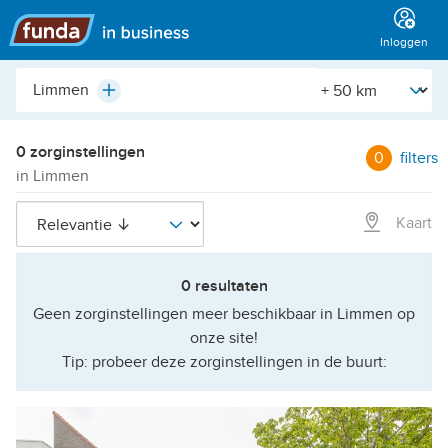
Hoofdmenu
Inloggen
Plaats,
[Straal]
Plus
buurt,
adres,
etc.
0 zorginstellingen
0
filters
in Limmen
Kaart
0 resultaten
Geen zorginstellingen meer beschikbaar in Limmen op
onze site!
Tip: probeer deze zorginstellingen in de buurt: