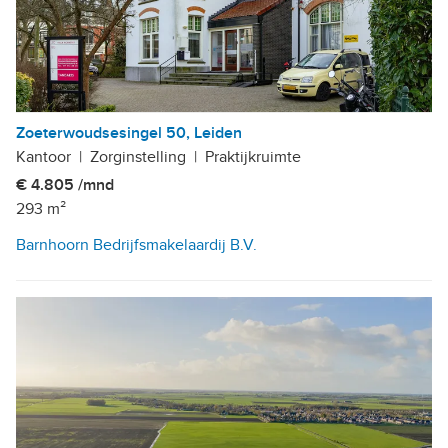
Zoeterwoudsesingel 50, Leiden
Kantoor
|
Zorginstelling
|
Praktijkruimte
€ 4.805 /mnd
293 m²
Barnhoorn Bedrijfsmakelaardij B.V.