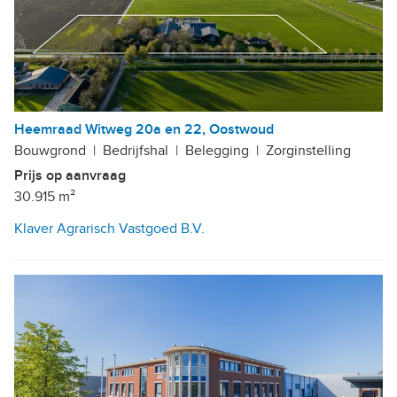
Heemraad Witweg 20a en 22, Oostwoud
Bouwgrond
|
Bedrijfshal
|
Belegging
|
Zorginstelling
Prijs op aanvraag
30.915 m²
Klaver Agrarisch Vastgoed B.V.