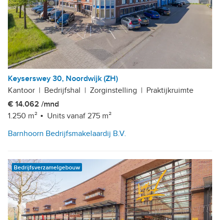
Keyserswey 30, Noordwijk (ZH)
Kantoor
|
Bedrijfshal
|
Zorginstelling
|
Praktijkruimte
€ 14.062 /mnd
1.250 m²
Units vanaf 275 m²
Barnhoorn Bedrijfsmakelaardij B.V.
Bedrijfsverzamelgebouw