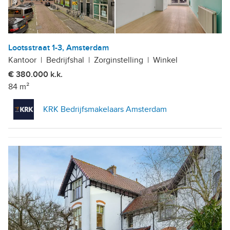
Lootsstraat 1-3, Amsterdam
Kantoor
|
Bedrijfshal
|
Zorginstelling
|
Winkel
€ 380.000 k.k.
84 m²
KRK Bedrijfsmakelaars Amsterdam