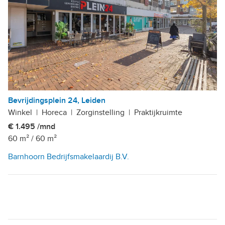
Bevrijdingsplein 24, Leiden
Winkel
|
Horeca
|
Zorginstelling
|
Praktijkruimte
€ 1.495 /mnd
60 m²
/
60 m²
Barnhoorn Bedrijfsmakelaardij B.V.