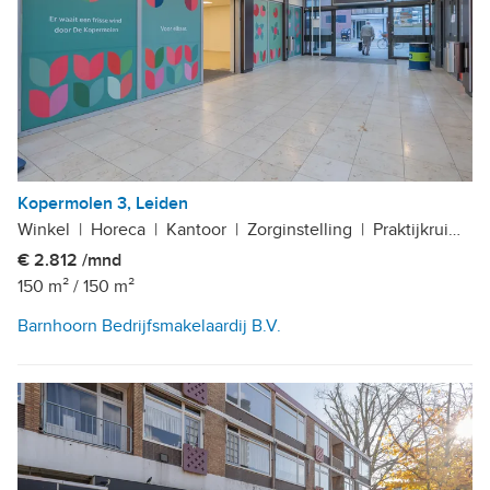
Kopermolen 3, Leiden
Winkel
|
Horeca
|
Kantoor
|
Zorginstelling
|
Praktijkruimte
€ 2.812 /mnd
150 m²
/
150 m²
Barnhoorn Bedrijfsmakelaardij B.V.