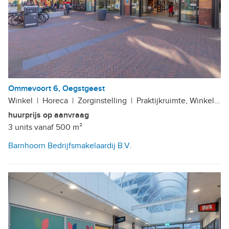
Ommevoort 6, Oegstgeest
Winkel
|
Horeca
|
Zorginstelling
|
Praktijkruimte, Winkelcentrum Lange Voort
huurprijs op aanvraag
3 units vanaf 500 m²
Barnhoorn Bedrijfsmakelaardij B.V.