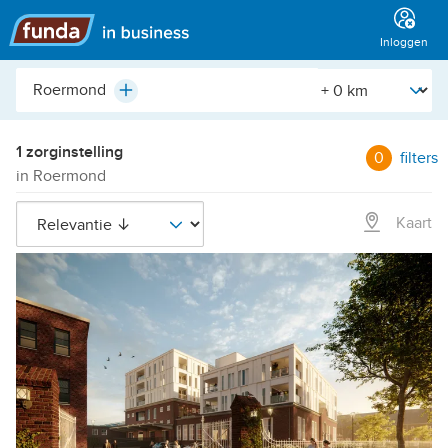
Hoofdmenu
Inloggen
Plaats,
[Straal]
Plus
buurt,
adres,
etc.
1 zorginstelling
0
filters
in Roermond
Kaart