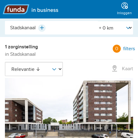
Hoofdmenu
Inloggen
Plaats,
[Straal]
Plus
buurt,
adres,
etc.
1 zorginstelling
0
filters
in Stadskanaal
Kaart