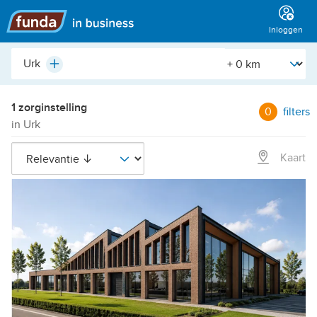
Hoofdmenu
Inloggen
Plaats,
[Straal]
Plus
buurt,
adres,
etc.
1 zorginstelling
0
filters
in Urk
Kaart