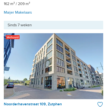
162 m²
/
209 m²
Maijer Makelaars
Sinds 7 weken
Verhuurd
Noorderhavenstraat 109, Zutphen