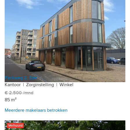
Parkweg 2, Ede
Kantoor
|
Zorginstelling
|
Winkel
€ 2.500 /mnd
85 m²
Meerdere makelaars betrokken
Verhuurd