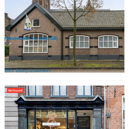
Nieuwstraat 1-a, Velp (GE)
Kantoor
|
Zorginstelling
€ 1.393 /mnd
85 m²
BMV Bedrijfsmakelaars
Verhuurd