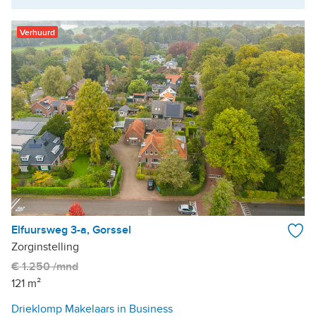
Verhuurd
Elfuursweg 3-a, Gorssel
Zorginstelling
€ 1.250 /mnd
121 m²
Drieklomp Makelaars in Business