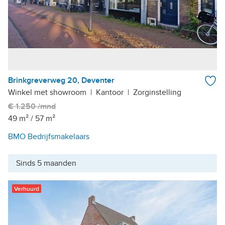
Brinkgreverweg 20, Deventer
Winkel met showroom
|
Kantoor
|
Zorginstelling
€ 1.250 /mnd
49 m²
/
57 m²
BMO Bedrijfsmakelaars
Sinds 5 maanden
Verhuurd