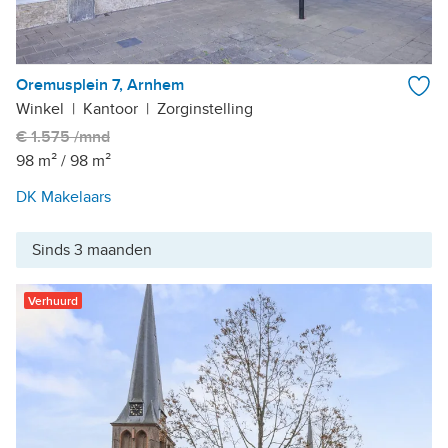
Oremusplein 7, Arnhem
Winkel
|
Kantoor
|
Zorginstelling
€ 1.575 /mnd
98 m²
/
98 m²
DK Makelaars
Sinds 3 maanden
Verhuurd