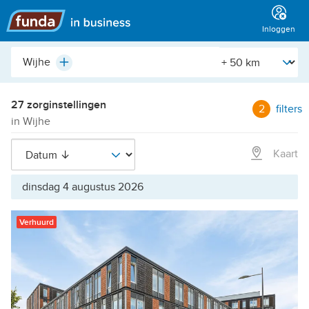
Hoofdmenu
Inloggen
Plaats,
[Straal]
Plus
buurt,
adres,
etc.
27 zorginstellingen
2
filters
in Wijhe
Kaart
dinsdag 4 augustus 2026
Verhuurd