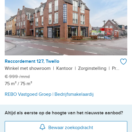
Raccordement 127, Twello
Winkel met showroom
|
Kantoor
|
Zorginstelling
|
Praktijkruimte
€ 999 /mnd
75 m²
/
75 m²
REBO Vastgoed Groep | Bedrijfsmakelaardij
Altijd als eerste op de hoogte van het nieuwste aanbod?
Bewaar zoekopdracht