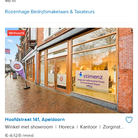
46 m²
Rozenhage Bedrijfsmakelaars & Taxateurs
Verhuurd
Hoofdstraat 141, Apeldoorn
Winkel met showroom
|
Horeca
|
Kantoor
|
Zorginstelling
€ 4.125 /mnd