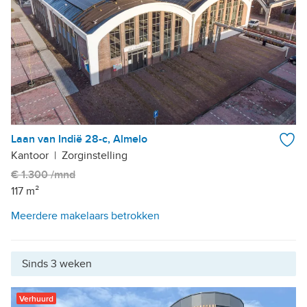
Laan van Indië 28-c, Almelo
Kantoor
|
Zorginstelling
€ 1.300 /mnd
117 m²
Meerdere makelaars betrokken
Sinds 3 weken
Verhuurd