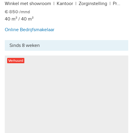
Winkel met showroom
|
Kantoor
|
Zorginstelling
|
Praktijkruimte
€ 850 /mnd
40 m²
/
40 m²
Online Bedrijfsmakelaar
Sinds 8 weken
Verhuurd