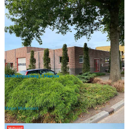
Veldkampseweg 1, Heerde
Kantoor
|
Zorginstelling
|
Winkel
Huurprijs op aanvraag
267 m²
Maijer Makelaars
Verhuurd