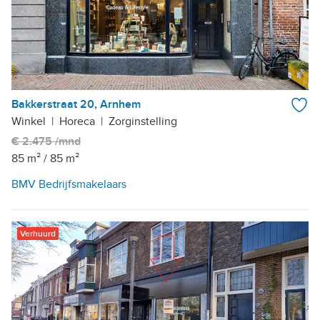
Bakkerstraat 20, Arnhem
Winkel
|
Horeca
|
Zorginstelling
€ 2.475 /mnd
85 m²
/
85 m²
BMV Bedrijfsmakelaars
Verhuurd