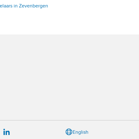
laars in Zevenbergen
English