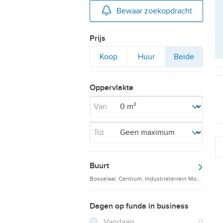
Bewaar zoekopdracht
Prijs
Filter
Filter
Filter
Koop
Huur
Beide
op
op
op
Oppervlakte
Van
Tot
Buurt
Bosselaar, Centrum, Industrieterrein Moerdijk
Dagen op funda in business
Filter verwijderen
Resultaten
Vandaag
0