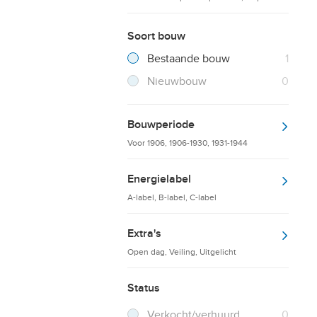
Soort bouw
Filter verwijderen
Resultaten
Bestaande bouw
1
Resultaten
Nieuwbouw
0
Bouwperiode
Voor 1906, 1906-1930, 1931-1944
Energielabel
A-label, B-label, C-label
Extra's
Open dag, Veiling, Uitgelicht
Status
Verkocht/verhuurd
0