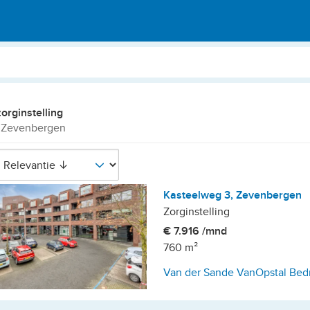
zorginstelling
 Zevenbergen
Kasteelweg 3, Zevenbergen
Zorginstelling
€ 7.916 /mnd
760 m²
Van der Sande VanOpstal Bedr