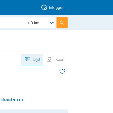
Inloggen
[Straal]
Zoek
Lijst
Kaart
ijfsmakelaars