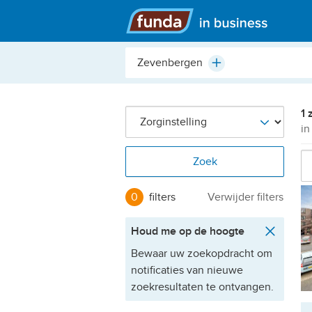
Hoofdmenu
Plaats,
Plus
buurt,
adres,
etc.
1 
in
Zoek
0
filters
Verwijder filters
Houd me op de hoogte
Bewaar uw zoekopdracht om
notificaties van nieuwe
zoekresultaten te ontvangen.