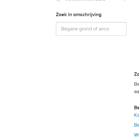
Zoek in omschrijving
Be
aa
Ka
Be
Wi