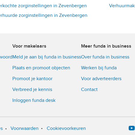
rkochte zorginstellingen in Zevenbergen
Verhuurmake
rhuurde zorginstellingen in Zevenbergen
Voor makelaars
Meer funda in business
twoord
Meld je aan bij funda in business
Over funda in business
Plaats en promoot objecten
Werken bij funda
Promoot je kantoor
Voor adverteerders
Verbreed je kennis
Contact
Inloggen funda desk
•
es
•
Voorwaarden
Cookievoorkeuren