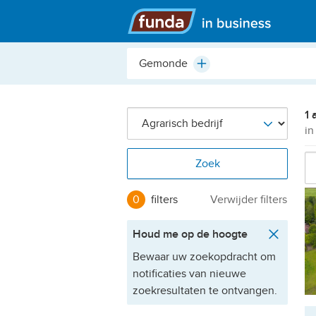
Hoofdmenu
Plaats,
Plus
buurt,
adres,
etc.
1 
i
Zoek
0
filters
Verwijder filters
Houd me op de hoogte
Bewaar uw zoekopdracht om
notificaties van nieuwe
zoekresultaten te ontvangen.