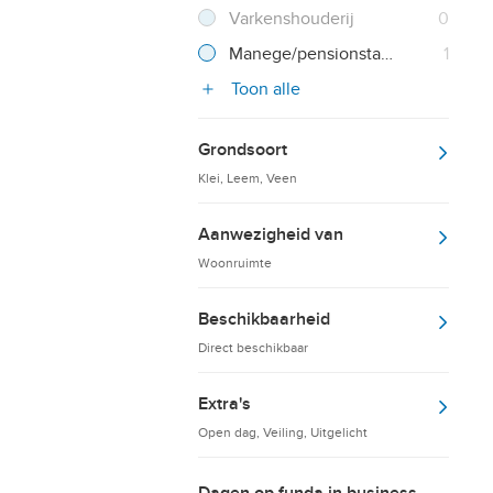
Resultaten
Varkenshouderij
0
Resultate
Manege/pensionstalling
1
Toon alle
Grondsoort
Klei, Leem, Veen
Aanwezigheid van
Woonruimte
Beschikbaarheid
Direct beschikbaar
Extra's
Open dag, Veiling, Uitgelicht