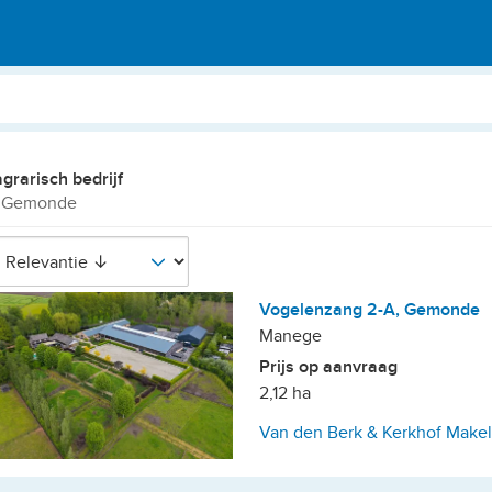
agrarisch bedrijf
n Gemonde
Vogelenzang 2-A, Gemonde
Manege
Prijs op aanvraag
2,12 ha
Van den Berk & Kerkhof Makel