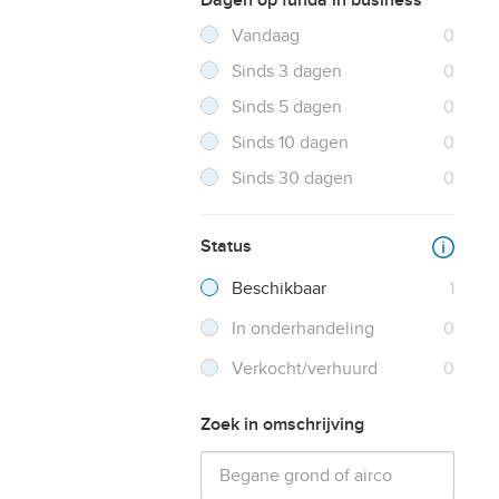
Dagen op funda in business
Filter verwijderen
Resultaten
Vandaag
0
Resultaten
Sinds 3 dagen
0
Resultaten
Sinds 5 dagen
0
Resultaten
Sinds 10 dagen
0
Resultaten
Sinds 30 dagen
0
Status
Beschikbaar
1
In onderhandeling
0
Verkocht/verhuurd
0
Zoek in omschrijving