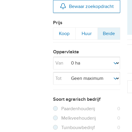
Bewaar zoekopdracht
Prijs
Filter
Filter
Filter
Koop
Huur
Beide
op
op
op
Oppervlakte
Van
Tot
Soort agrarisch bedrijf
Filter verwijderen
Resultaten
Paardenhouderij
0
Resultaten
Melkveehouderij
0
Resultaten
Tuinbouwbedrijf
0