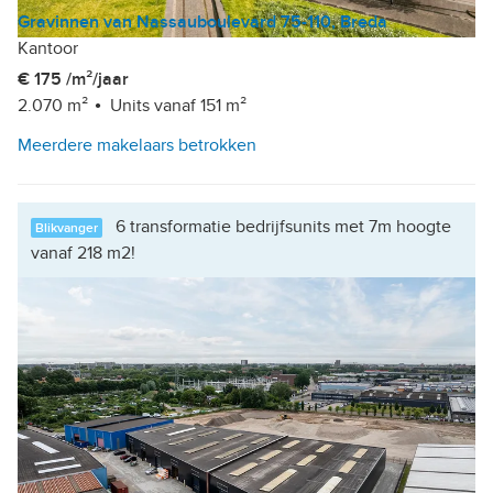
Gravinnen van Nassauboulevard 75-110, Breda
Kantoor
€ 175 /m²/jaar
2.070 m²
Units vanaf 151 m²
Meerdere makelaars betrokken
6 transformatie bedrijfsunits met 7m hoogte
Blikvanger
vanaf 218 m2!