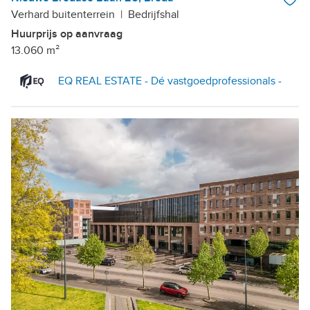
Verhard buitenterrein
|
Bedrijfshal
Huurprijs op aanvraag
13.060 m²
EQ REAL ESTATE - Dé vastgoedprofessionals -