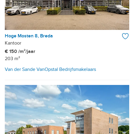
Hoge Mosten 8, Breda
Kantoor
€ 150 /m²/jaar
203 m²
Van der Sande VanOpstal Bedrijfsmakelaars