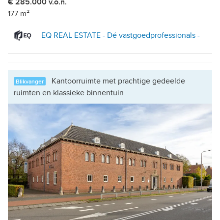
€ 285.000 v.o.n.
177 m²
EQ REAL ESTATE - Dé vastgoedprofessionals -
Kantoorruimte met prachtige gedeelde
Blikvanger
ruimten en klassieke binnentuin