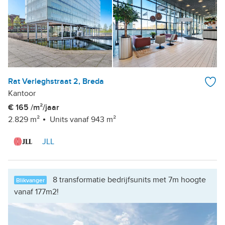
Rat Verleghstraat 2, Breda
Kantoor
€ 165 /m²/jaar
2.829 m²
Units vanaf 943 m²
JLL
8 transformatie bedrijfsunits met 7m hoogte
Blikvanger
vanaf 177m2!