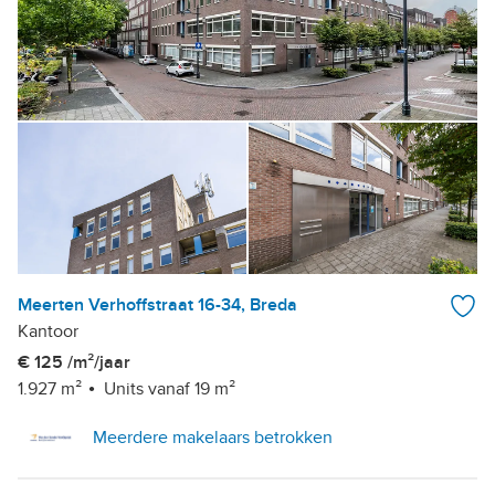
Meerten Verhoffstraat 16-34, Breda
Kantoor
€ 125 /m²/jaar
1.927 m²
Units vanaf 19 m²
Meerdere makelaars betrokken