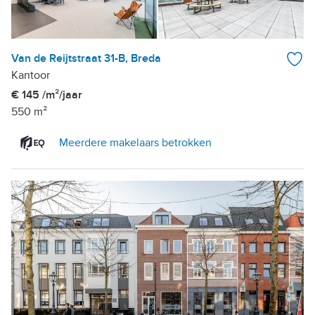
Van de Reijtstraat 31-B, Breda
Kantoor
€ 145 /m²/jaar
550 m²
Meerdere makelaars betrokken