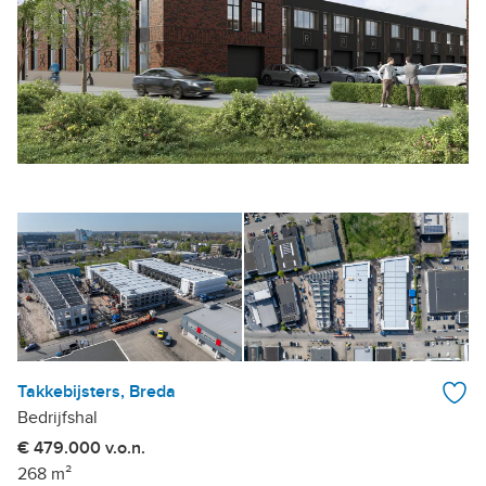
Takkebijsters, Breda
Bedrijfshal
€ 479.000 v.o.n.
268 m²