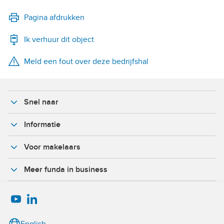
LinkedIn
Pagina afdrukken
Ik verhuur dit object
WhatsApp
Meld een fout over deze bedrijfshal
X
Facebook
Snel naar
Informatie
Voor makelaars
Meer funda in business
English