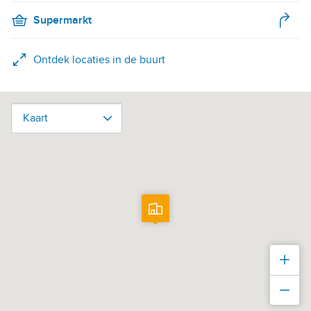
Supermarkt
Ontdek locaties in de buurt
Kaart
Kaart
Inz
Uit