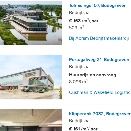
Tolnasingel 57, Bodegraven
Bedrijfshal
€ 163 /m²/jaar
509 m²
Bij Abram Bedrijfsmakelaardij
Portugalweg 21, Bodegraven
Bedrijfshal
Huurprijs op aanvraag
8.096 m²
Cushman & Wakefield Logistic
etering
Klipperaak 7032, Bodegrave
Bedrijfshal
€ 161 /m²/jaar