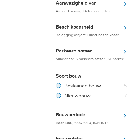
Aanwezigheid van
Airconditioning, Betonvloer, Heater
Beschikbaarheid
Beleggingsobject, Direct beschikbaar
Parkeerplaatsen
Minder dan 5 parkeerplaatsen, 5+ parkeerplaatsen
Soort bouw
Filter verwijderen
Resultaten
Bestaande bouw
5
Resultaten
Nieuwbouw
7
Bouwperiode
Voor 1906, 1906-1930, 1931-1944
Energielabel