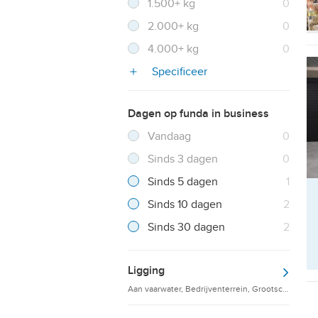
Resultaten
1.500+ kg
0
Resultaten
2.000+ kg
0
Resultaten
4.000+ kg
0
Specificeer
Dagen op funda in business
Filter verwijderen
Resultaten
Vandaag
0
Resultaten
Sinds 3 dagen
0
Resultaten
Sinds 5 dagen
1
Resultaten
Sinds 10 dagen
2
Resultaten
Sinds 30 dagen
2
Ligging
Aan vaarwater, Bedrijventerrein, Grootschalige d