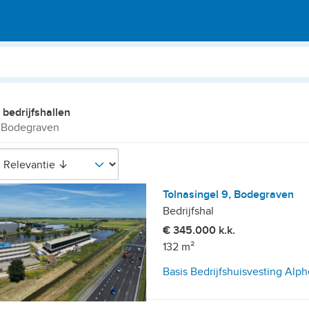
 bedrijfshallen
 Bodegraven
Tolnasingel 9, Bodegraven
Bedrijfshal
€ 345.000 k.k.
132 m²
Basis Bedrijfshuisvesting Alph