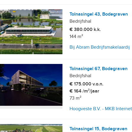
Tolnasingel 43, Bodegraven
Bedrijfshal
€ 380.000 k.k.
144 m²
Bij Abram Bedrijfsmakelaardij
Tolnasingel 67, Bodegraven
Bedrijfshal
€ 175.000 v.o.n.
€ 164 /m²/jaar
73 m²
Hoogveste B.V. - MKB Interne
Tolnasingel 15, Bodegraven