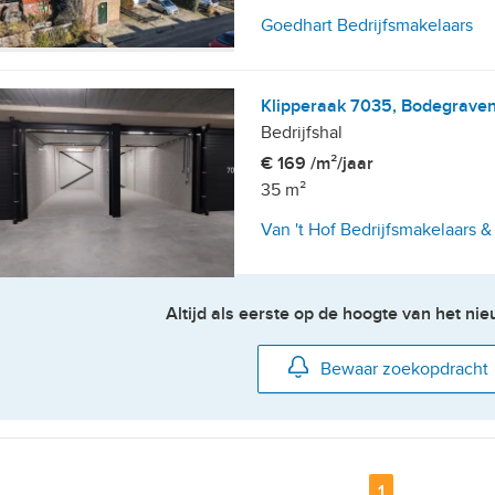
Goedhart Bedrijfsmakelaars
Klipperaak 7035, Bodegrave
Bedrijfshal
€ 169 /m²/jaar
35 m²
Van 't Hof Bedrijfsmakelaars &
Altijd als eerste op de hoogte van het n
Bewaar zoekopdracht
etailhandelsvestigingen
Pagina
1