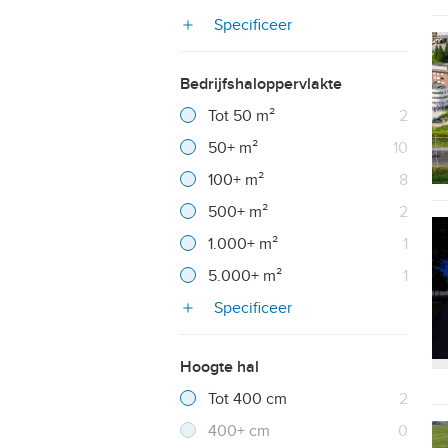
Specificeer
Bedrijfshaloppervlakte
Filter verwijderen
Resultaten
Tot 50 m²
2
Resultaten
50+ m²
10
Resultaten
100+ m²
8
Resultaten
500+ m²
2
Resultaten
1.000+ m²
1
Resultaten
5.000+ m²
1
Specificeer
Hoogte hal
Filter verwijderen
Resultaten
Tot 400 cm
2
Resultaten
400+ cm
0