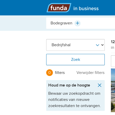
Hoofdmenu
Plaats,
Plus
buurt,
adres,
etc.
12
in
Zoek
0
filters
Verwijder filters
Houd me op de hoogte
Bewaar uw zoekopdracht om
notificaties van nieuwe
zoekresultaten te ontvangen.