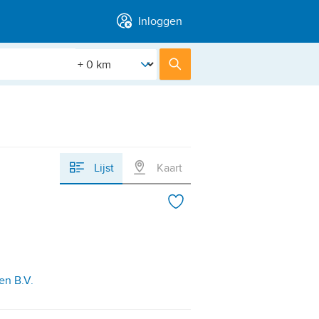
Inloggen
[Straal]
Zoek
Lijst
Kaart
en B.V.