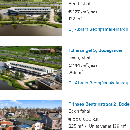
Bedrijfshal
€ 177 /m²/jaar
132 m²
Bij Abram Bedrijfsmakelaardij
Tolnasingel 5, Bodegraven
Bedrijfshal
€ 144 /m²/jaar
266 m²
Bij Abram Bedrijfsmakelaardij
Prinses Beatrixstraat 2, Bod
Bedrijfshal
€ 550.000 k.k.
225 m²
Units vanaf 139 m²