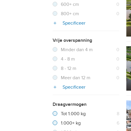
Resultaten
600+ cm
0
Resultaten
800+ cm
0
Specificeer
Vrije overspanning
Filter verwijderen
Resultaten
Minder dan 4 m
0
Resultaten
4 - 8 m
0
Resultaten
8 - 12 m
0
Resultaten
Meer dan 12 m
0
Specificeer
Draagvermogen
Filter verwijderen
Resultaten
Tot 1.000 kg
8
Resultaten
1.000+ kg
6