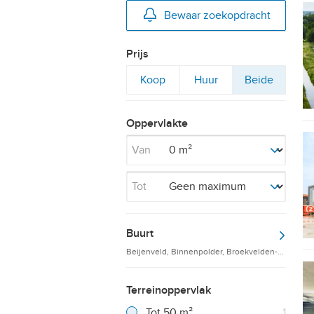
Bewaar zoekopdracht
Prijs
Filter
Filter
Filter
Koop
Huur
Beide
op
op
op
Oppervlakte
Van
Tot
Buurt
Beijenveld, Binnenpolder, Broekvelden-Groote W
Terreinoppervlak
Filter verwijderen
Resultaten
Tot 50 m²
1