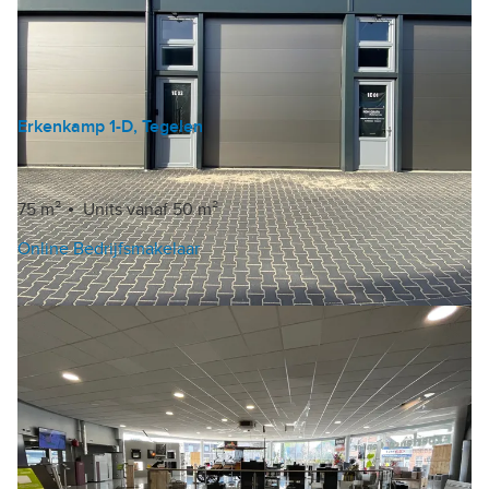
Erkenkamp 1-D, Tegelen
Bedrijfshal
|
Garagebox
Huurprijs op aanvraag
75 m²
Units vanaf 50 m²
Online Bedrijfsmakelaar