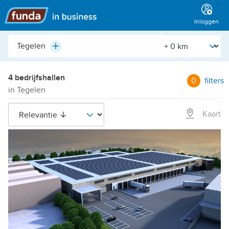
Hoofdmenu
Inloggen
Plaats,
[Straal]
Plus
buurt,
adres,
etc.
4 bedrijfshallen
0
filters
in Tegelen
Kaart