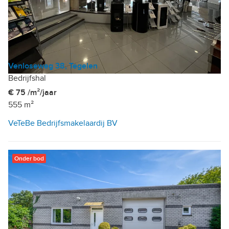
Venloseweg 38, Tegelen
Bedrijfshal
€ 75 /m²/jaar
555 m²
VeTeBe Bedrijfsmakelaardij BV
Onder bod