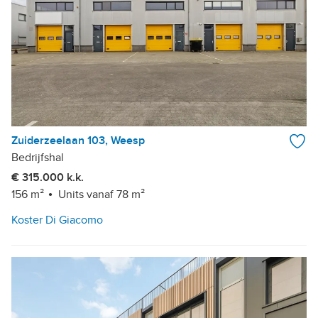
Zuiderzeelaan 103, Weesp
Bedrijfshal
€ 315.000 k.k.
156 m²
Units vanaf 78 m²
Koster Di Giacomo