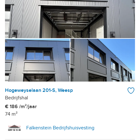
Hogeweyselaan 201-S, Weesp
Bedrijfshal
€ 186 /m²/jaar
74 m²
Falkenstein Bedrijfshuisvesting