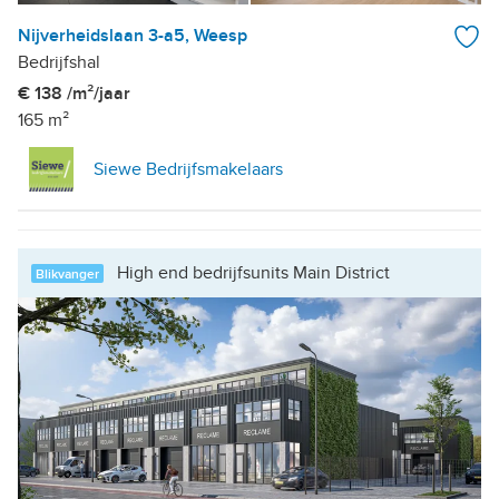
Nijverheidslaan 3-a5, Weesp
Bedrijfshal
€ 138 /m²/jaar
165 m²
Siewe Bedrijfsmakelaars
High end bedrijfsunits Main District
Blikvanger