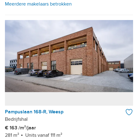
Meerdere makelaars betrokken
Pampuslaan 168-R, Weesp
Bedrijfshal
€ 163 /m²/jaar
281 m²
Units vanaf 111 m²