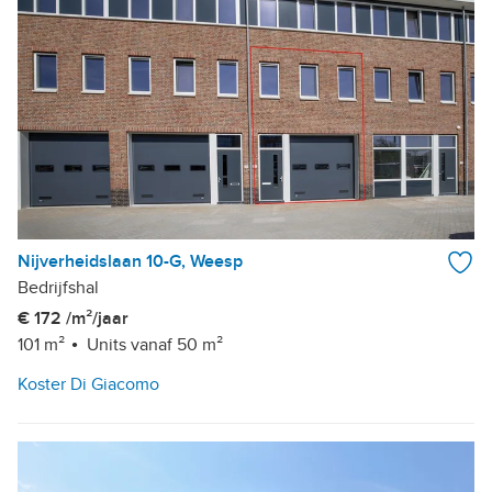
Nijverheidslaan 10-G, Weesp
Bedrijfshal
€ 172 /m²/jaar
101 m²
Units vanaf 50 m²
Koster Di Giacomo