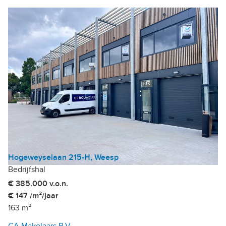
Hogeweyselaan 215-H, Weesp
Bedrijfshal
€ 385.000 v.o.n.
€ 147 /m²/jaar
163 m²
GA Makelaars B.V.