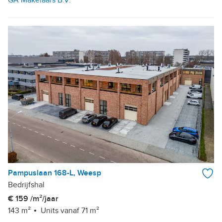
Pampuslaan 168-L, Weesp
Bedrijfshal
€ 159 /m²/jaar
143 m²
Units vanaf 71 m²