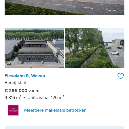
Flevolaan 5, Weesp
Bedrijfshal
€ 295.000 v.o.n.
4.816 m²
Units vanaf 126 m²
Meerdere makelaars betrokken