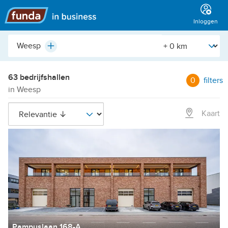
Hoofdmenu
Inloggen
Plaats,
[Straal]
Plus
buurt,
adres,
etc.
63 bedrijfshallen
0
filters
in Weesp
Kaart
Pampuslaan 168-A