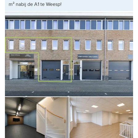
m² nabij de A1 te Weesp!