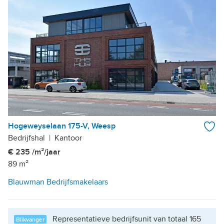
Hogeweyselaan 175-V, Weesp
Bedrijfshal
|
Kantoor
€ 235 /m²/jaar
89 m²
Blauwman Bedrijfsmakelaars
Representatieve bedrijfsunit van totaal 165
Blikvanger