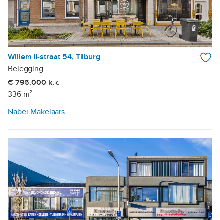
Willem II-straat 54, Tilburg
Belegging
€ 795.000 k.k.
336 m²
Naber Makelaars