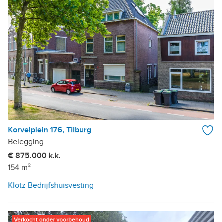
Korvelplein 176, Tilburg
Belegging
€ 875.000 k.k.
154 m²
Klotz Bedrijfshuisvesting
Verkocht onder voorbehoud