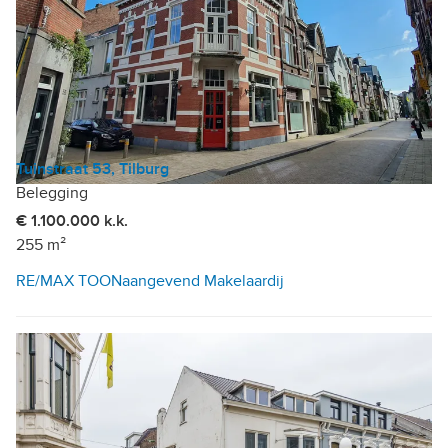
Tuinstraat 53, Tilburg
Belegging
€ 1.100.000 k.k.
255 m²
RE/MAX TOONaangevend Makelaardij