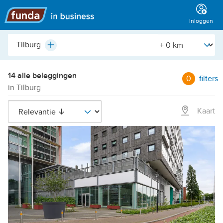
Hoofdmenu
Inloggen
Plaats,
[Straal]
Plus
buurt,
adres,
etc.
14 alle beleggingen
0
filters
in Tilburg
Kaart