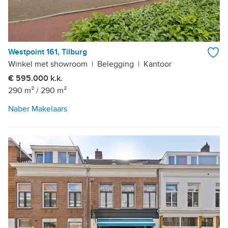
Westpoint 161, Tilburg
Winkel met showroom
|
Belegging
|
Kantoor
€ 595.000 k.k.
290 m²
/
290 m²
Naber Makelaars