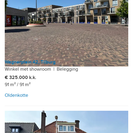
Wagnerplein 42, Tilburg
Winkel met showroom
|
Belegging
€ 325.000 k.k.
91 m²
/
91 m²
Oldenkotte