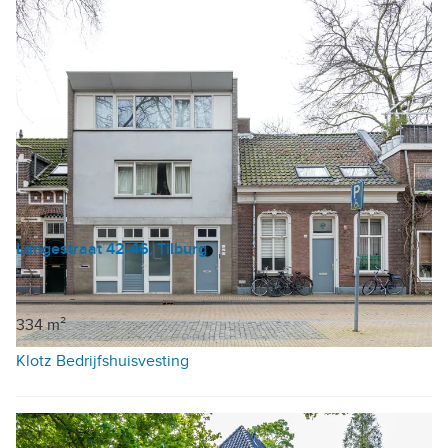
Langestraat 42-46, Tilburg
Belegging
€ 1.250.000 k.k.
334 m²
Klotz Bedrijfshuisvesting