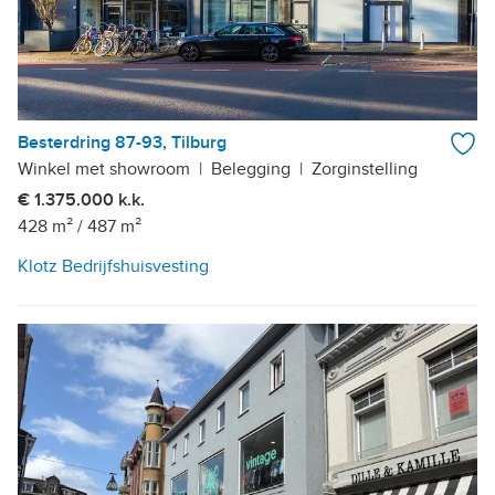
Besterdring 87-93, Tilburg
Winkel met showroom
|
Belegging
|
Zorginstelling
€ 1.375.000 k.k.
428 m²
/
487 m²
Klotz Bedrijfshuisvesting