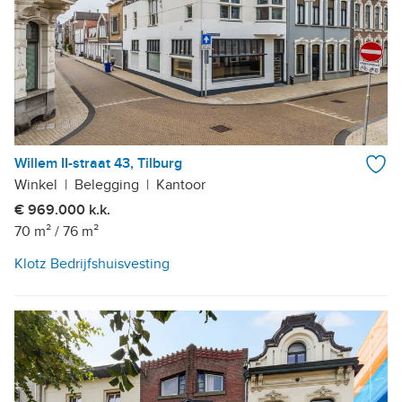
Willem II-straat 43, Tilburg
Winkel
|
Belegging
|
Kantoor
€ 969.000 k.k.
70 m²
/
76 m²
Klotz Bedrijfshuisvesting