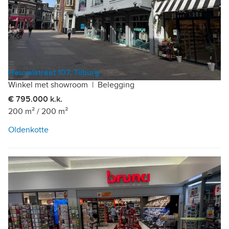
Heuvelstraat 107, Tilburg
Winkel met showroom
|
Belegging
€ 795.000 k.k.
200 m²
/
200 m²
Oldenkotte