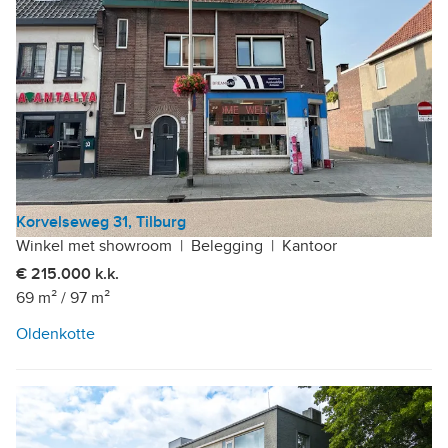
Korvelseweg 31, Tilburg
Winkel met showroom
|
Belegging
|
Kantoor
€ 215.000 k.k.
69 m²
/
97 m²
Oldenkotte