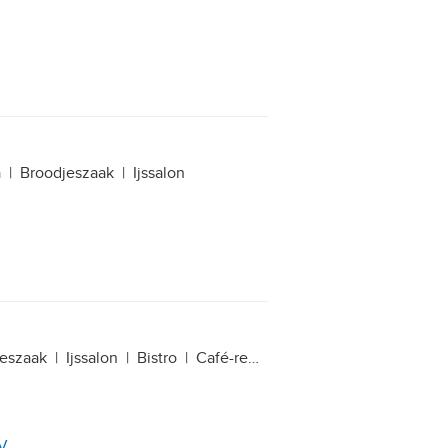
a
|
Broodjeszaak
|
Ijssalon
eszaak
|
Ijssalon
|
Bistro
|
Café-restaurant
|
Chinees-Indisch r
BV