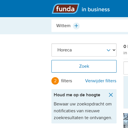
Hoofdmenu
Plaats,
Plus
buurt,
adres,
etc.
0 
in
Zoek
2
filters
Verwijder filters
Houd me op de hoogte
Bewaar uw zoekopdracht om
notificaties van nieuwe
zoekresultaten te ontvangen.