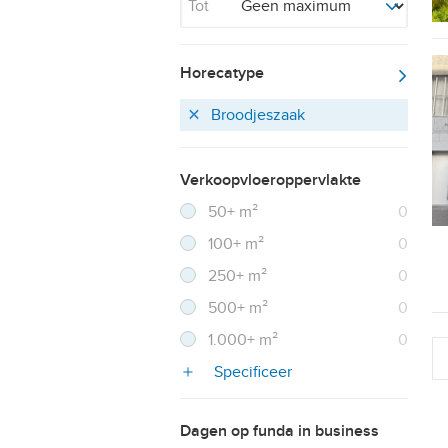
Tot
Horecatype
Broodjeszaak
Verkoopvloeroppervlakte
Filter verwijderen
Resultaten
50+ m²
0
Resultaten
100+ m²
0
Resultaten
250+ m²
0
Resultaten
500+ m²
0
Resultaten
1.000+ m²
0
Specificeer
Dagen op funda in business