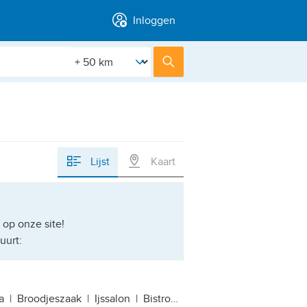
Inloggen
[Straal]
Zoek
Lijst
Kaart
op onze site!
uurt:
a
|
Broodjeszaak
|
Ijssalon
|
Bistro
|
Café-restaurant
|
Luxe re