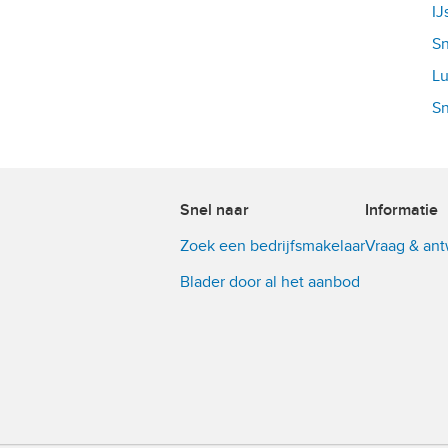
IJ
Sn
Lu
Sn
Snel naar
Informatie
Zoek een bedrijfsmakelaar
Vraag & an
Blader door al het aanbod