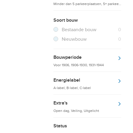
Minder dan 5 parkeerplaatsen, 5+ parkeerplaatsen
Soort bouw
Filter verwijderen
Resultaten
Bestaande bouw
0
Resultaten
Nieuwbouw
0
Bouwperiode
Voor 1906, 1906-1930, 1931-1944
Energielabel
A-label, B-label, C-label
Extra's
Open dag, Veiling, Uitgelicht
Status