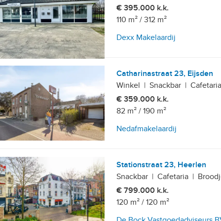
€ 395.000 k.k.
110 m²
/
312 m²
Dexx Makelaardij
Catharinastraat 23, Eijsden
Winkel
|
Snackbar
|
Cafetari
€ 359.000 k.k.
82 m²
/
190 m²
Nedafmakelaardij
Stationstraat 23, Heerlen
Snackbar
|
Cafetaria
|
Broodj
€ 799.000 k.k.
120 m²
/
120 m²
De Bock Vastgoedadviseurs 