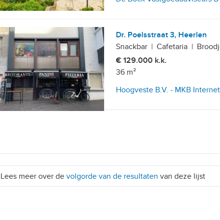
Dr. Poelsstraat 3, Heerlen
Snackbar
|
Cafetaria
|
Broodj
€ 129.000 k.k.
36 m²
Hoogveste B.V. - MKB Interne
Lees meer over de
volgorde van de resultaten
van deze lijst