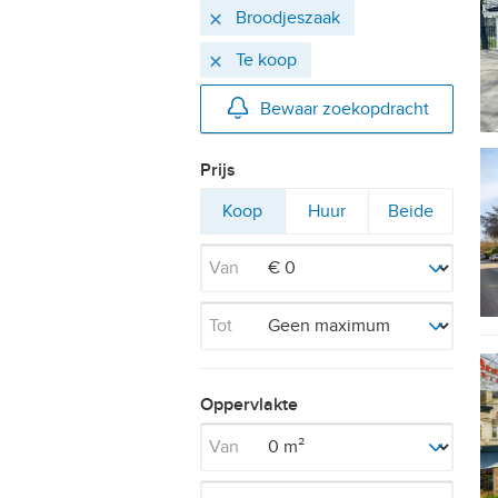
Actieve
Verwijder
Broodjeszaak
filters
Verwijder
Te koop
Bewaar zoekopdracht
Prijs
Filter
Filter
Filter
Koop
Huur
Beide
op
op
op
Van
Tot
Oppervlakte
Van