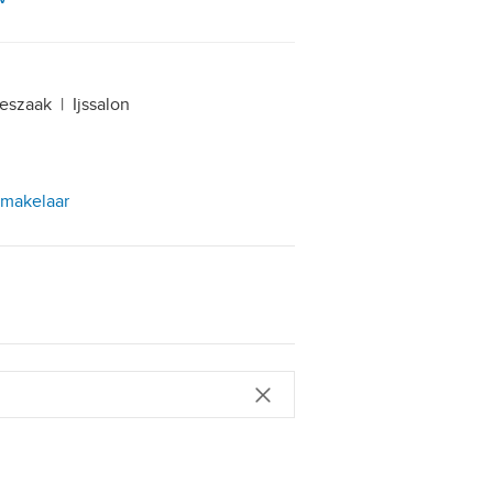
eszaak
|
Ijssalon
tmakelaar