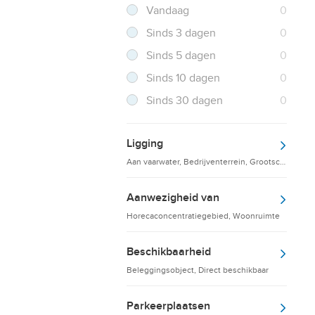
Filter verwijderen
Resultaten
Vandaag
0
Resultaten
Sinds 3 dagen
0
Resultaten
Sinds 5 dagen
0
Resultaten
Sinds 10 dagen
0
Resultaten
Sinds 30 dagen
0
Ligging
Aan vaarwater, Bedrijventerrein, Grootschalige d
Aanwezigheid van
Horecaconcentratiegebied, Woonruimte
Beschikbaarheid
Beleggingsobject, Direct beschikbaar
Parkeerplaatsen