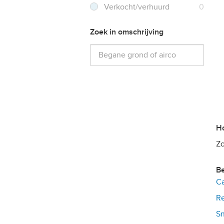
Verkocht/verhuurd
0
Zoek in omschrijving
Zo
Ca
Re
Sn