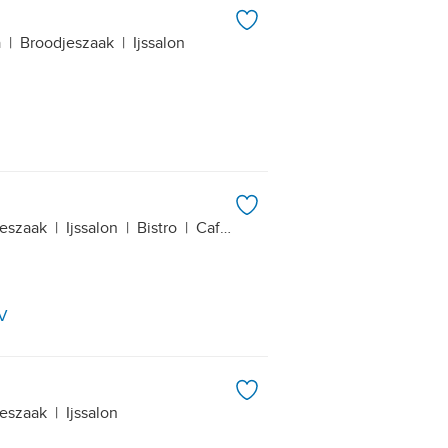
a
|
Broodjeszaak
|
Ijssalon
eszaak
|
Ijssalon
|
Bistro
|
Café-restaurant
|
Chinees-Indisch r
BV
eszaak
|
Ijssalon