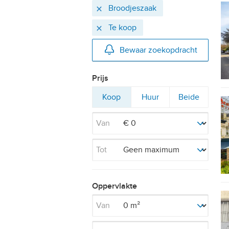
Actieve
Verwijder
Broodjeszaak
filters
Verwijder
Te koop
Bewaar zoekopdracht
Prijs
Filter
Filter
Filter
Koop
Huur
Beide
op
op
op
Van
Tot
Oppervlakte
Van