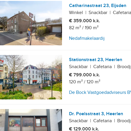
Catharinastraat 23, Eijsden
Winkel
|
Snackbar
|
Cafetari
€ 359.000 k.k.
82 m²
/
190 m²
Nedafmakelaardij
Stationstraat 23, Heerlen
Snackbar
|
Cafetaria
|
Broodj
€ 799.000 k.k.
120 m²
/
120 m²
De Bock Vastgoedadviseurs 
Dr. Poelsstraat 3, Heerlen
Snackbar
|
Cafetaria
|
Broodj
€ 129.000 k.k.