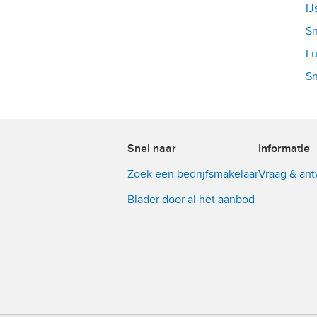
IJ
Sn
Lu
Sn
Snel naar
Informatie
Zoek een bedrijfsmakelaar
Vraag & an
Blader door al het aanbod