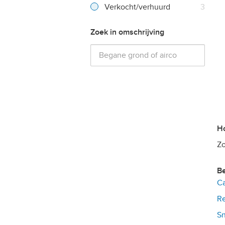
Verkocht/verhuurd
3
Zoek in omschrijving
Zo
Ca
Re
Sn