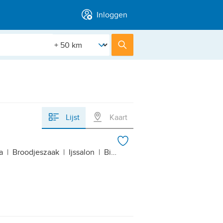
Inloggen
[Straal]
Zoek
Lijst
Kaart
a
|
Broodjeszaak
|
Ijssalon
|
Bistro
|
Café-restaurant
|
Luxe re