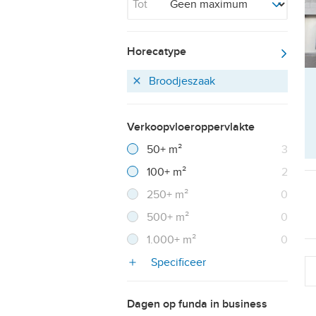
Tot
Horecatype
Broodjeszaak
Verkoopvloeroppervlakte
Filter verwijderen
Resultaten
50+ m²
3
Resultaten
100+ m²
2
Resultaten
250+ m²
0
Resultaten
500+ m²
0
Resultaten
1.000+ m²
0
Specificeer
Dagen op funda in business