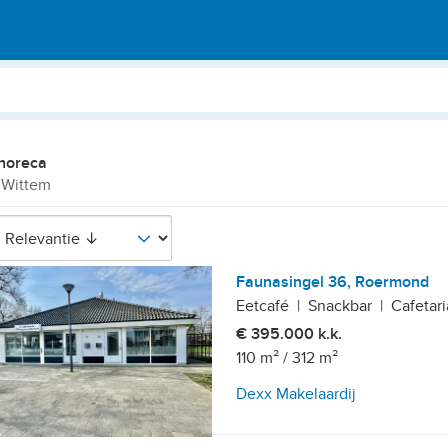
horeca
 Wittem
Faunasingel 36, Roermond
Eetcafé
|
Snackbar
|
Cafetari
€ 395.000 k.k.
110 m²
/
312 m²
Dexx Makelaardij