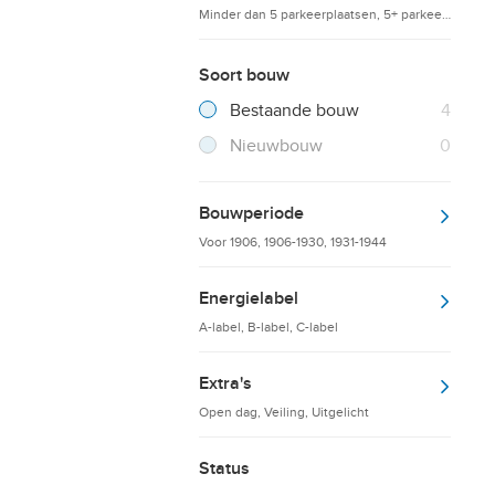
Minder dan 5 parkeerplaatsen, 5+ parkeerplaatsen
Soort bouw
Filter verwijderen
Resultaten
Bestaande bouw
4
Resultaten
Nieuwbouw
0
Bouwperiode
Voor 1906, 1906-1930, 1931-1944
Energielabel
A-label, B-label, C-label
Extra's
Open dag, Veiling, Uitgelicht
Status