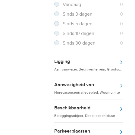
Filter verwijderen
Resultaten
Vandaag
0
Resultaten
Sinds 3 dagen
0
Resultaten
Sinds 5 dagen
0
Resultaten
Sinds 10 dagen
0
Resultaten
Sinds 30 dagen
0
Ligging
Aan vaarwater, Bedrijventerrein, Grootschalige d
Aanwezigheid van
Horecaconcentratiegebied, Woonruimte
Beschikbaarheid
Beleggingsobject, Direct beschikbaar
Parkeerplaatsen