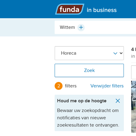
Hoofdmenu
Plaats,
Plus
buurt,
adres,
etc.
4 
in
Zoek
2
filters
Verwijder filters
Houd me op de hoogte
Bewaar uw zoekopdracht om
notificaties van nieuwe
zoekresultaten te ontvangen.