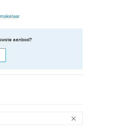
tmakelaar
ieuwste aanbod?