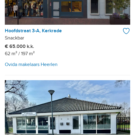
Hoofdstraat 3-A, Kerkrade
Snackbar
€ 65.000 k.k.
62 m²
/
197 m²
Ovida makelaars Heerlen