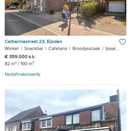
Catharinastraat 23, Eijsden
Winkel
|
Snackbar
|
Cafetaria
|
Broodjeszaak
|
Ijssalon
€ 359.000 k.k.
82 m²
/
190 m²
Nedafmakelaardij