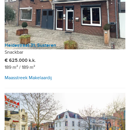
Heidestraat 31, Susteren
Snackbar
€ 625.000 k.k.
189 m²
/
189 m²
Maasstreek Makelaardij