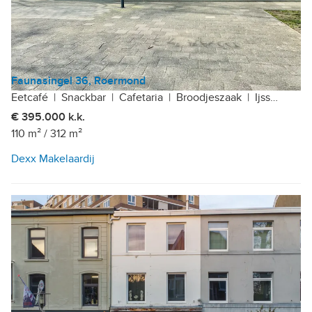
Faunasingel 36, Roermond
Eetcafé
|
Snackbar
|
Cafetaria
|
Broodjeszaak
|
Ijssalon
|
B
€ 395.000 k.k.
110 m²
/
312 m²
Dexx Makelaardij