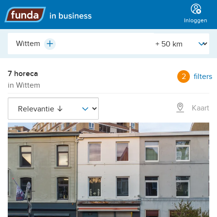
Hoofdmenu
Inloggen
Plaats,
[Straal]
Plus
buurt,
adres,
etc.
7 horeca
2
filters
in Wittem
Kaart