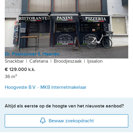
Dr. Poelsstraat 3, Heerlen
Snackbar
|
Cafetaria
|
Broodjeszaak
|
Ijssalon
€ 129.000 k.k.
36 m²
Hoogveste B.V. - MKB Internetmakelaar
Altijd als eerste op de hoogte van het nieuwste aanbod?
Bewaar zoekopdracht