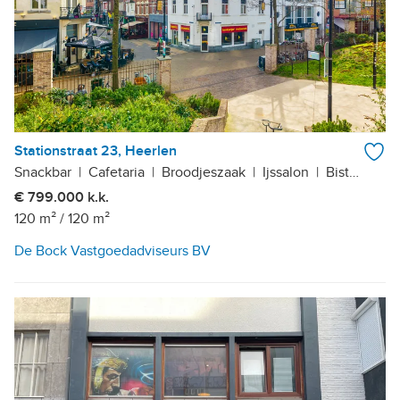
Stationstraat 23, Heerlen
Snackbar
|
Cafetaria
|
Broodjeszaak
|
Ijssalon
|
Bistro
|
Caf
€ 799.000 k.k.
120 m²
/
120 m²
De Bock Vastgoedadviseurs BV