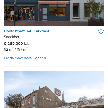
Hoofdstraat 3-A, Kerkrade
Snackbar
€ 265.000 k.k.
62 m²
/
197 m²
Ovida makelaars Heerlen