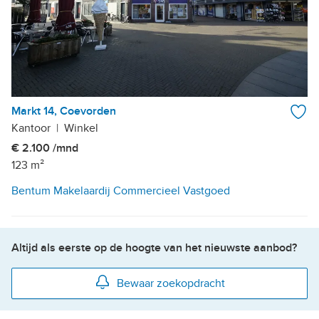
Markt 14, Coevorden
Kantoor
|
Winkel
€ 2.100 /mnd
123 m²
Bentum Makelaardij Commercieel Vastgoed
Altijd als eerste op de hoogte van het nieuwste aanbod?
Bewaar zoekopdracht