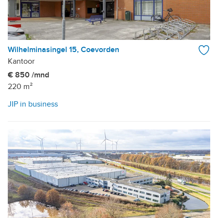
Wilhelminasingel 15, Coevorden
Kantoor
€ 850 /mnd
220 m²
JIP in business