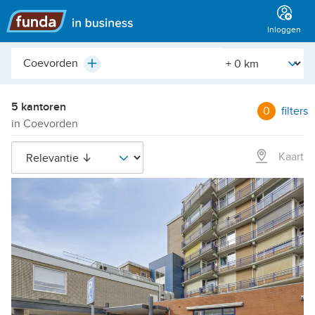
Hoofdmenu
Inloggen
Plaats,
[Straal]
Plus
buurt,
adres,
etc.
5 kantoren
0
filters
in Coevorden
Kaart