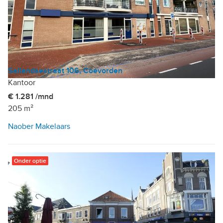
Sallandsestraat 106, Coevorden
Kantoor
€ 1.281 /mnd
205 m²
Naober Makelaars
Onder optie