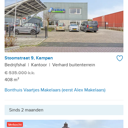
Stoomstraat 9, Kampen
Bedrijfshal
|
Kantoor
|
Verhard buitenterrein
€ 535.000 k.k.
408 m²
Bonthuis Vaartjes Makelaars (eerst Alex Makelaars)
Sinds 2 maanden
Verkocht