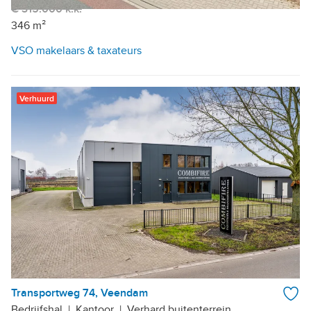
€ 315.000 k.k.
346 m²
VSO makelaars & taxateurs
Verhuurd
Transportweg 74, Veendam
Bedrijfshal
|
Kantoor
|
Verhard buitenterrein