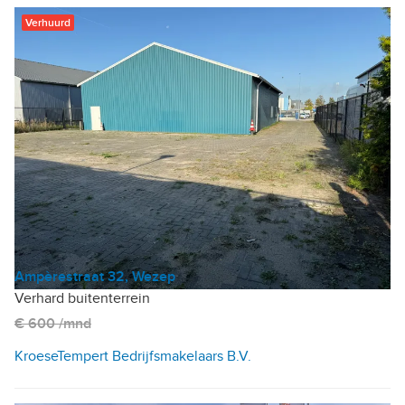
Verhuurd
Ampèrestraat 32, Wezep
Verhard buitenterrein
€ 600 /mnd
KroeseTempert Bedrijfsmakelaars B.V.