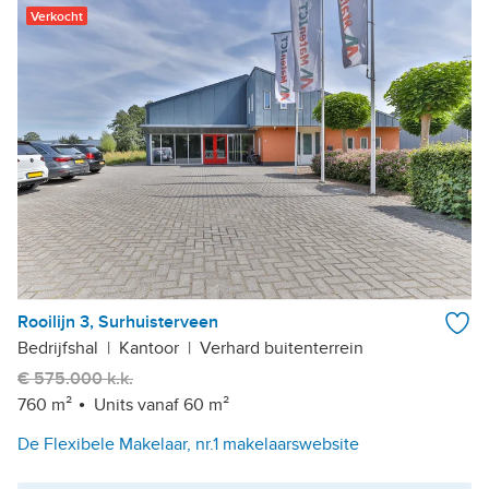
Verkocht
Rooilijn 3, Surhuisterveen
Bedrijfshal
|
Kantoor
|
Verhard buitenterrein
€ 575.000 k.k.
760 m²
Units vanaf 60 m²
De Flexibele Makelaar, nr.1 makelaarswebsite