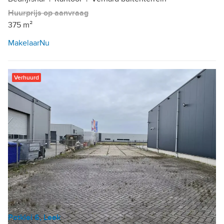
Huurprijs op aanvraag
375 m²
MakelaarNu
Verhuurd
Potklei 6, Leek