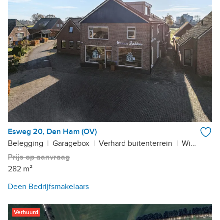
Esweg 20, Den Ham (OV)
Belegging
|
Garagebox
|
Verhard buitenterrein
|
Winkel
Prijs op aanvraag
282 m²
Deen Bedrijfsmakelaars
Verhuurd