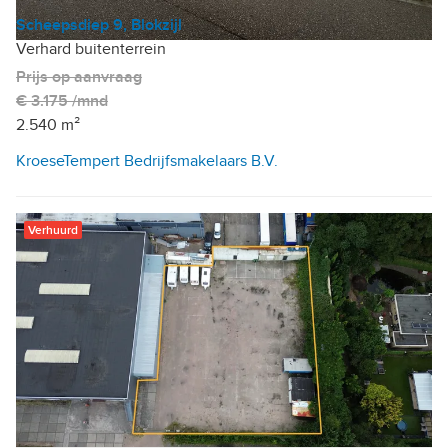
Scheepsdiep 9, Blokzijl
Verhard buitenterrein
Prijs op aanvraag
€ 3.175 /mnd
2.540 m²
KroeseTempert Bedrijfsmakelaars B.V.
Verhuurd