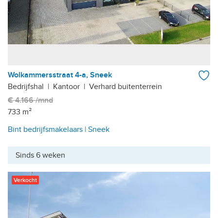
Wolkammersstraat 4-a, Sneek
Bedrijfshal
|
Kantoor
|
Verhard buitenterrein
€ 4.166 /mnd
733 m²
Bint bedrijfsmakelaars | Sneek
Sinds 6 weken
Verkocht