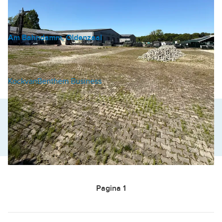
Am Bahndamm, Oldenzaal
Verhard buitenterrein
€ 1.750 /mnd
KockvanBenthem Business
Altijd als eerste op de hoogte van het nieuwste aanbod?
Bewaar zoekopdracht
Pagina
1