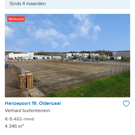
Sinds 4 maanden
Verhuurd
Hanzepoort 19, Oldenzaal
Verhard buitenterrein
€ 5.432 /mnd
4.346 m²