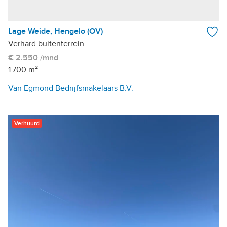
Lage Weide, Hengelo (OV)
Verhard buitenterrein
€ 2.550 /mnd
1.700 m²
Van Egmond Bedrijfsmakelaars B.V.
Verhuurd