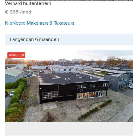
Verhard buitenterrein
€ 685 /mnd
NieNoord Makelaars & Taxateurs
Langer dan 6 maanden
Verhuurd