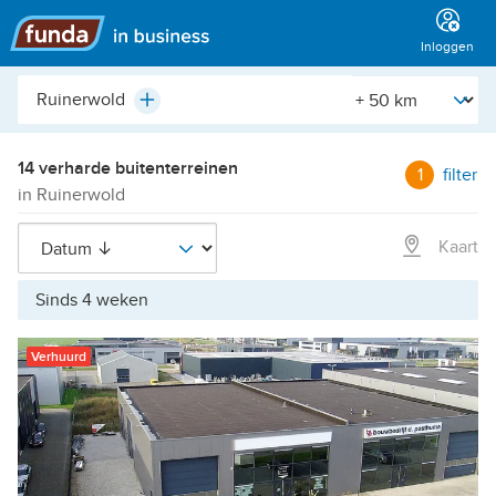
Hoofdmenu
Inloggen
Plaats,
[Straal]
Plus
buurt,
adres,
etc.
14 verharde buitenterreinen
1
filter
in Ruinerwold
Kaart
Sinds 4 weken
Verhuurd