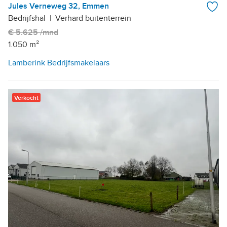
Jules Verneweg 32, Emmen
Bedrijfshal
|
Verhard buitenterrein
€ 5.625 /mnd
1.050 m²
Lamberink Bedrijfsmakelaars
Verkocht