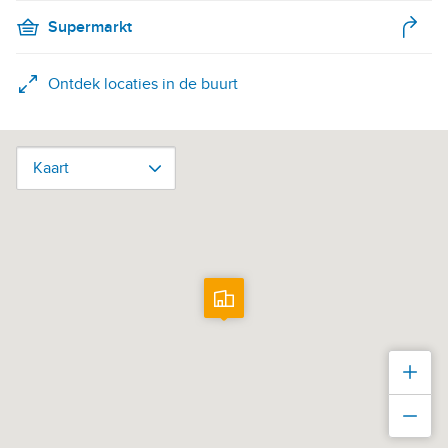
Supermarkt
Ontdek locaties in de buurt
Kaart
Kaart
Inz
Uit