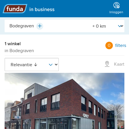
Hoofdmenu
Inloggen
Plaats,
[Straal]
Plus
buurt,
adres,
etc.
1 winkel
0
filters
in Bodegraven
Kaart