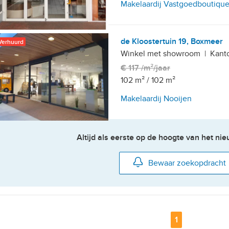
Makelaardij Vastgoedboutiqu
, 10+ parkeerplaatsen
de Kloostertuin 19, Boxmeer
Verhuurd
Winkel met showroom
|
Kant
€ 117 /m²/jaar
102 m²
/
102 m²
Makelaardij Nooijen
Altijd als eerste op de hoogte van het n
Bewaar zoekopdracht
Pagina
1