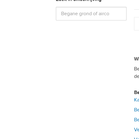
Be
de
Ka
Be
Be
Ve