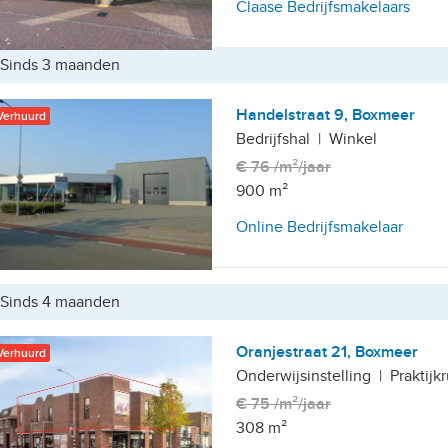
Claase Bedrijfsmakelaars
Sinds 3 maanden
rein Saxa Gotha
Handelstraat 9, Boxmeer
Verhuurd
Bedrijfshal
|
Winkel
€ 76 /m²/jaar
900 m²
Online Bedrijfsmakelaar
Sinds 4 maanden
Oranjestraat 21, Boxmeer
Verhuurd
Onderwijsinstelling
|
Praktijk
€ 75 /m²/jaar
308 m²