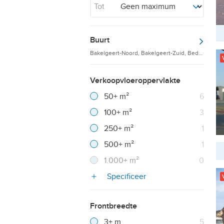
Tot
Buurt
Bakelgeert-Noord, Bakelgeert-Zuid, Bedrijventer
Verkoopvloeroppervlakte
Filter verwijderen
Resultaten
50+ m²
6
Resultaten
100+ m²
3
Resultaten
250+ m²
1
Resultaten
500+ m²
1
Resultaten
1.000+ m²
0
Specificeer
Frontbreedte
Filter verwijderen
Resultaten
3+ m
5