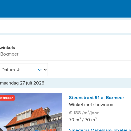
winkels
 Boxmeer
maandag 27 juli 2026
Steenstraat 91-a, Boxmeer
Verhuurd
Winkel met showroom
€ 188 /m²/jaar
70 m²
/
70 m²
Smedema Makelaars•Taxateur