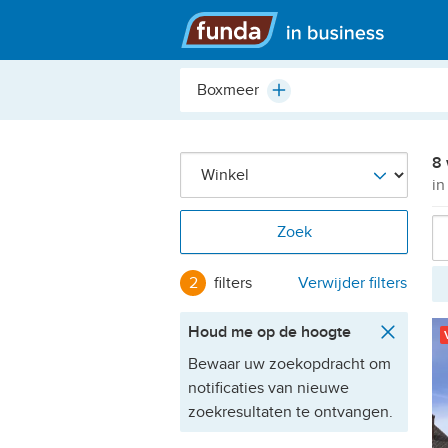
Hoofdmenu
Plaats,
Plus
buurt,
adres,
etc.
8 
in
Zoek
2
filters
Verwijder filters
Houd me op de hoogte
Bewaar uw zoekopdracht om
notificaties van nieuwe
zoekresultaten te ontvangen.