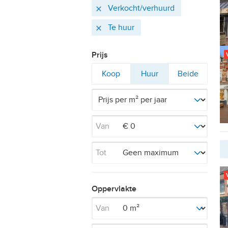
Actieve
Verwijder
Verkocht/verhuurd
filters
Verwijder
Te huur
Prijs
Filter
Filter
Filter
Koop
Huur
Beide
op
op
op
Van
Tot
Oppervlakte
Van