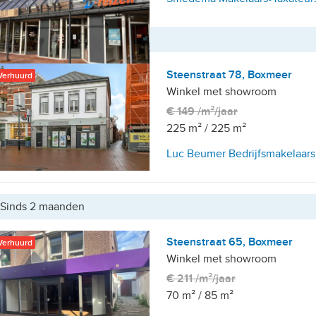
Sinds 8 weken
Steenstraat 78, Boxmeer
Verhuurd
Winkel met showroom
€ 149 /m²/jaar
225 m²
/
225 m²
Luc Beumer Bedrijfsmakelaars
Sinds 2 maanden
Steenstraat 65, Boxmeer
Verhuurd
Winkel met showroom
€ 211 /m²/jaar
70 m²
/
85 m²