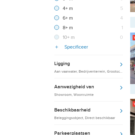
Resultaten
4+ m
5
Resultaten
6+ m
4
Resultaten
8+ m
1
Resultaten
10+ m
0
Specificeer
Ligging
Aan vaarwater, Bedrijventerrein, Grootschalige d
Aanwezigheid van
Showroom, Woonruimte
Beschikbaarheid
Beleggingsobject, Direct beschikbaar
Parkeerplaatsen