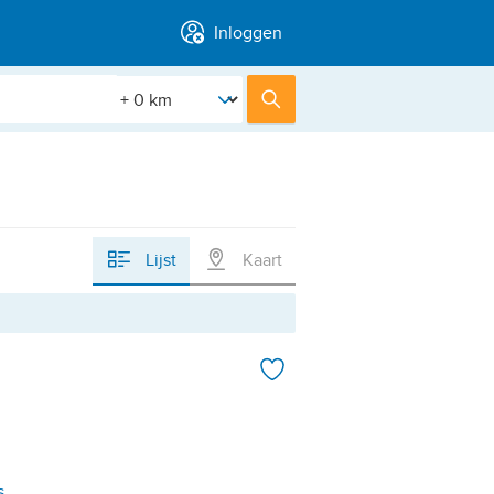
Inloggen
[Straal]
Zoek
Lijst
Kaart
s