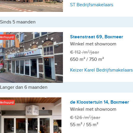
ST Bedrijfsmakelaars
Sinds 5 maanden
Steenstraat 69, Boxmeer
Verhuurd
Winkel met showroom
€ 112 /m²/jaar
650 m²
/
750 m²
Keizer Karel Bedrijfsmakelaars
etailhandelsvestigingen
Langer dan 6 maanden
de Kloostertuin 14, Boxmeer
Verhuurd
Winkel met showroom
€ 126 /m²/jaar
55 m²
/
55 m²