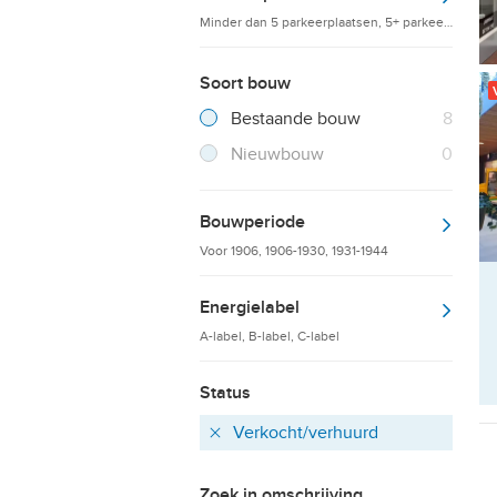
Minder dan 5 parkeerplaatsen, 5+ parkeerplaatsen
Soort bouw
Filter verwijderen
Resultaten
Bestaande bouw
8
Resultaten
Nieuwbouw
0
Bouwperiode
Voor 1906, 1906-1930, 1931-1944
Energielabel
A-label, B-label, C-label
Status
Verkocht/verhuurd
Verwijder
Zoek in omschrijving