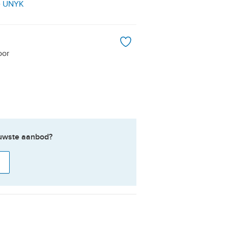
e UNYK
oor
ieuwste aanbod?