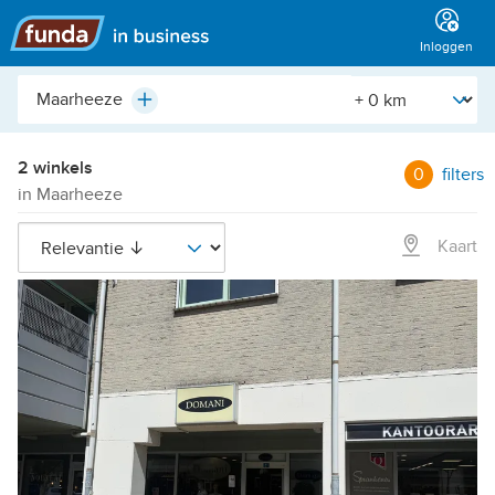
Hoofdmenu
Inloggen
Plaats,
[Straal]
Plus
buurt,
adres,
etc.
2 winkels
0
filters
in Maarheeze
Kaart