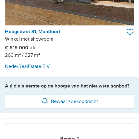
Hoogstraat 31, Montfoort
Winkel met showroom
€ 515.000 k.k.
260 m²
/
327 m²
NederRealEstate B.V.
Altijd als eerste op de hoogte van het nieuwste aanbod?
Bewaar zoekopdracht
Pagina
1