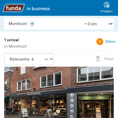
Hoofdmenu
Inloggen
Plaats,
[Straal]
Plus
buurt,
adres,
etc.
1 winkel
0
filters
in Montfoort
Kaart