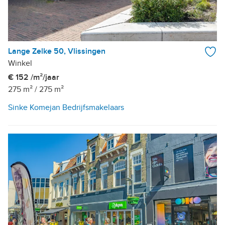
Lange Zelke 50, Vlissingen
Winkel
€ 152 /m²/jaar
275 m²
/
275 m²
Sinke Komejan Bedrijfsmakelaars