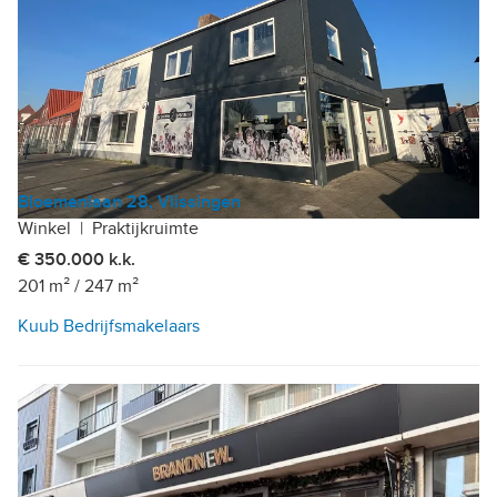
Bloemenlaan 28, Vlissingen
Winkel
|
Praktijkruimte
€ 350.000 k.k.
201 m²
/
247 m²
Kuub Bedrijfsmakelaars