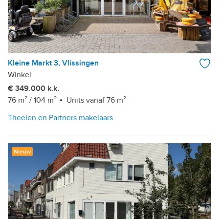
Kleine Markt 3, Vlissingen
Winkel
€ 349.000 k.k.
76 m²
/
104 m²
Units vanaf 76 m²
Theelen en Partners makelaars
Nieuw