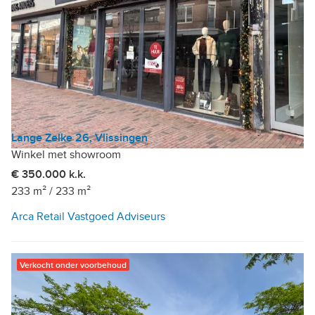
Lange Zelke 26, Vlissingen
Winkel met showroom
€ 350.000 k.k.
233 m²
/
233 m²
Arca Retail Vastgoed Adviseurs
Verkocht onder voorbehoud