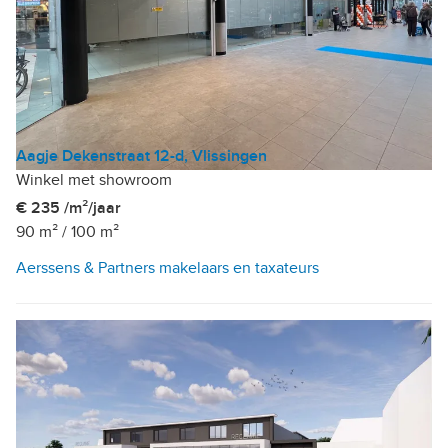
Aagje Dekenstraat 12-d, Vlissingen
Winkel met showroom
€ 235 /m²/jaar
90 m²
/
100 m²
Aerssens & Partners makelaars en taxateurs