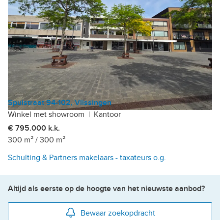
Spuistraat 94-102, Vlissingen
Winkel met showroom
|
Kantoor
€ 795.000 k.k.
300 m²
/
300 m²
Schulting & Partners makelaars - taxateurs o.g.
Altijd als eerste op de hoogte van het nieuwste aanbod?
Bewaar zoekopdracht