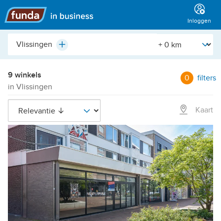
Hoofdmenu
Inloggen
Plaats,
[Straal]
Plus
buurt,
adres,
etc.
9 winkels
0
filters
in Vlissingen
Kaart