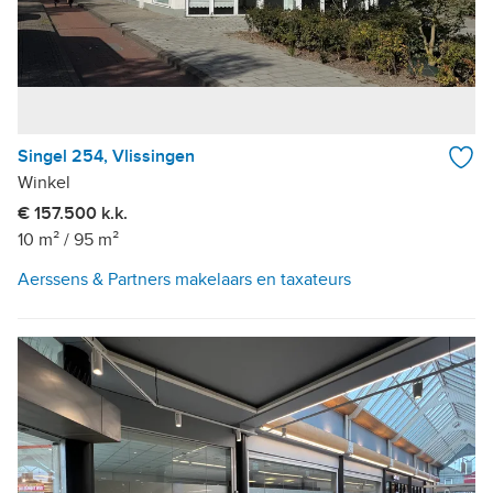
Singel 254, Vlissingen
Winkel
€ 157.500 k.k.
10 m²
/
95 m²
Aerssens & Partners makelaars en taxateurs